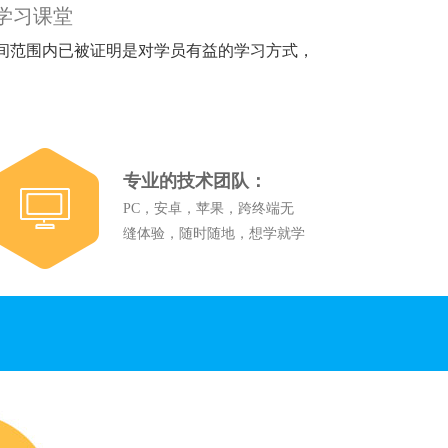
学习课堂
间范围内已被证明是对学员有益的学习方式，
—追求教育的享受型体验
静止不变，把局限于一室之内的黑白
专业的技术团队：
借助电影、音乐、文学和艺术等元
PC，安卓，苹果，跨终端无
流淌在璀璨迷人的画面中，跳跃在美
缝体验，随时随地，想学就学