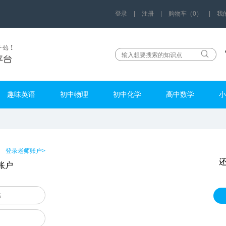
登录
|
注册
|
购物车（0）
|
我
趣味英语
初中物理
初中化学
高中数学
小
登录老师账户>
账户