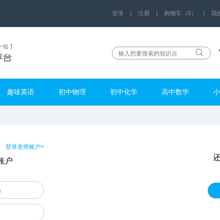
登录
|
注册
|
购物车（0）
|
我
趣味英语
初中物理
初中化学
高中数学
小
登录老师账户>
账户