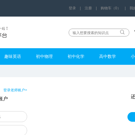
登录
|
注册
|
购物车（0）
|
我
趣味英语
初中物理
初中化学
高中数学
小
登录老师账户>
账户