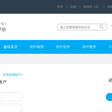
登录
|
注册
|
购物车（0）
|
我
趣味英语
初中物理
初中化学
高中数学
小
登录老师账户>
账户