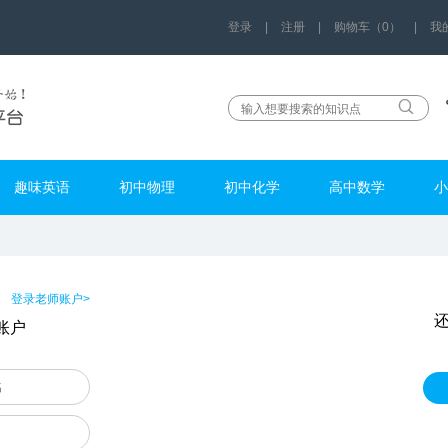
登录
|
注册
|
购物车（0）
|
我
趣味英语
初中物理
初中化学
高中数学
小
登录老师账户>
账户