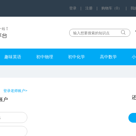
登录
|
注册
|
购物车（0）
|
我
趣味英语
初中物理
初中化学
高中数学
小
登录老师账户>
账户