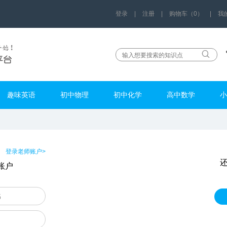
登录
|
注册
|
购物车（0）
|
我
趣味英语
初中物理
初中化学
高中数学
小
登录老师账户>
账户