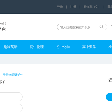
登录
|
注册
|
购物车（0）
|
我
趣味英语
初中物理
初中化学
高中数学
小
登录老师账户>
账户