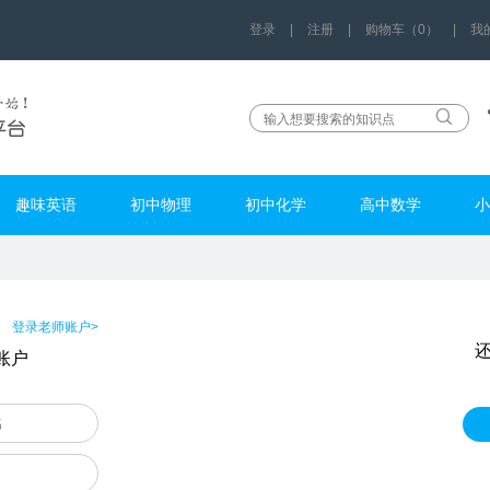
登录
|
注册
|
购物车（0）
|
我
趣味英语
初中物理
初中化学
高中数学
小
登录老师账户>
账户