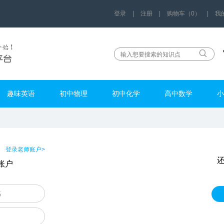
登录
|
注册
|
购物车（0）
|
我
趣味英语
初中物理
初中化学
高中数学
小
登录老师账户>
账户