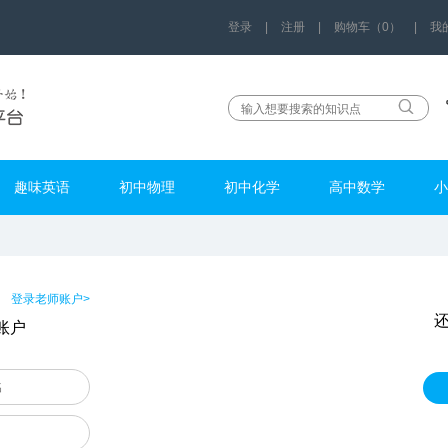
登录
|
注册
|
购物车（0）
|
我
趣味英语
初中物理
初中化学
高中数学
小
登录老师账户>
账户