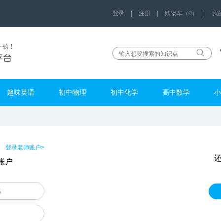
登录
|
注册
|
购物车（0）
|
我
趣味英语
初中物理
初中化学
高中数学
小
登录老师账户>
账户