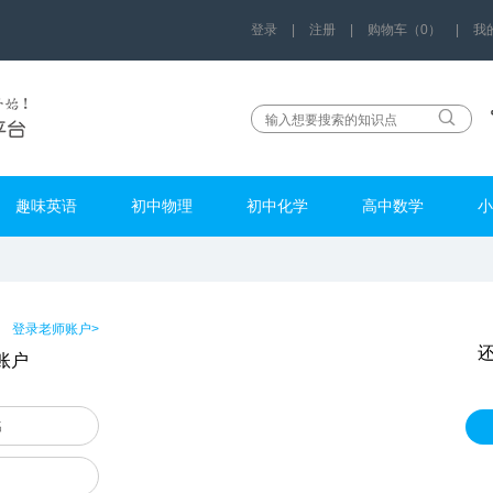
登录
|
注册
|
购物车（0）
|
我
趣味英语
初中物理
初中化学
高中数学
小
登录老师账户>
账户