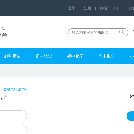
登录
|
注册
|
购物车（0）
|
我
趣味英语
初中物理
初中化学
高中数学
小
登录老师账户>
账户