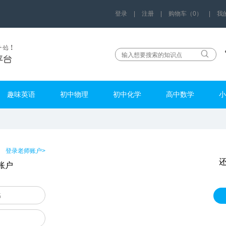
登录
|
注册
|
购物车（0）
|
我
趣味英语
初中物理
初中化学
高中数学
小
登录老师账户>
账户