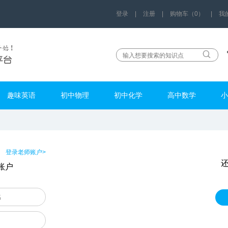
登录
|
注册
|
购物车（0）
|
我
趣味英语
初中物理
初中化学
高中数学
小
登录老师账户>
账户