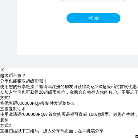
登 录
超级币不够？
分享也能赚取超级币哦！
使用您的分享链接／邀请码注册的朋友可获得高达100超级币的首次优惠
友加入学习也可获得20超级币每位，金额会自动存入您的账户。不要忘
方式1
将优惠码
000000FQA
复制并发送给好友
直接复制话术：
使用邀请码“000000FQA”首次购买课程可直减 100超级币。兴趣产生
复制
方式2
直接扫描以下二维码，进入分享码页面，在手机端分享