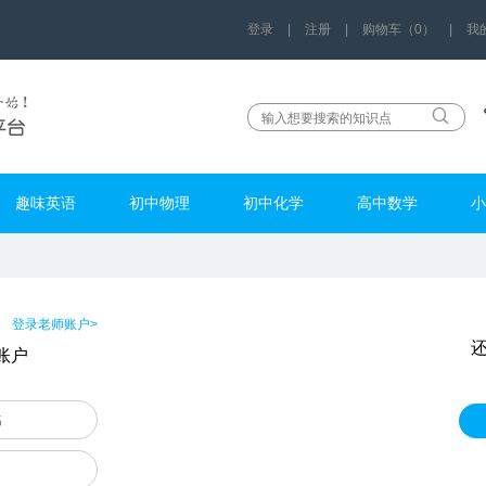
登录
|
注册
|
购物车（0）
|
我
趣味英语
初中物理
初中化学
高中数学
小
登录老师账户>
账户