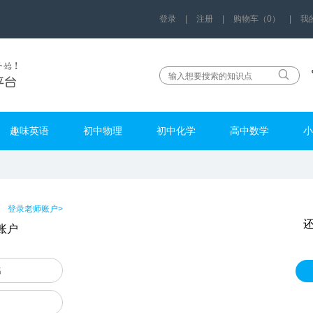
登录
|
注册
|
购物车（0）
|
我
趣味英语
初中物理
初中化学
高中数学
小
登录老师账户>
账户