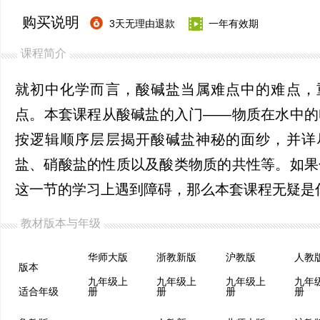
购买说明
3天无理由退款
一年有效期
课程简介
就初中化学而言，酸碱盐当属难点中的难点，
点。本套课程从酸碱盐的入门——物质在水中的
按逻辑顺序层层揭开酸碱盐神秘的面纱，并详
盐、硝酸盐的性质以及酸类物质的共性等。如果
这一节的学习上遇到障碍，那么本套课程无疑是
教材版本与年级
华师大版
浙教新版
沪教版
版本
九年级上
九年级上
九年级上
九年
适合年级
册
册
册
册