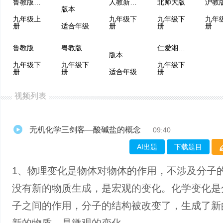
鲁教版（五四制）
人教新课程
北师大版
沪教
版本
九年级上
九年级下
九年级下
九年
册
适合年级
册
册
册
鲁教版
粤教版
仁爱湘教版
版本
九年级下
九年级下
九年级下
册
册
适合年级
册
视频列表
无机化学三剑客—酸碱盐的概念
09:40
AI出题
下载题目
1、物理变化是物体对物体的作用，不涉及分子
没有新的物质生成，是宏观的变化。化学变化是
子之间的作用，分子的结构被改变了，生成了新