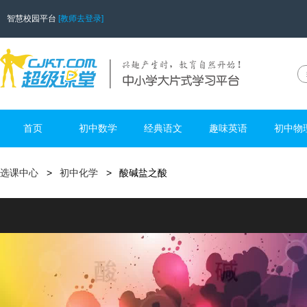
智慧校园平台
[教师去登录]
首页
初中数学
经典语文
趣味英语
初中物
选课中心
初中化学
酸碱盐之酸