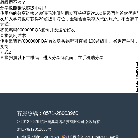
超级币不够？
分享也能赚取超级币哦！
使用您的分享链接／邀请码注册的朋友可获得高达100超级币的首次优惠
友加入学习也可获得20超级币每位，金额会自动存入您的账户。不要忘
方式1
将优惠码
000000FQA
复制并发送给好友
直接复制话术：
使用邀请码“000000FQA”首次购买课程可直减 100超级币。兴趣产生
复制
方式2
直接扫描以下二维码，进入分享码页面，在手机端分享
客服热线：0571-28003960
© 2012-2026 杭州离离网络科技有限公司 版权所有
浙ICP备19052636号
ICP证号：浙B2-20170481
浙公网安备 33010602003346号