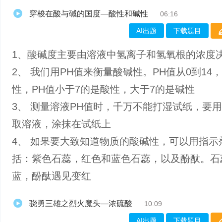
穿梭在酸与碱的国度—酸性和碱性
06:16
AI出题
下载题目
1、酸碱度主要由溶液中氢离子和氢氧根的浓度
2、 我们用PH值来衡量酸碱性。PH值从0到14
性，PH值小于7的是酸性，大于7的是碱性
3、 测量溶液PH值时，千万不能打湿试纸，要
取溶液，涂抹在试纸上
4、 如果要大致知道物质的酸碱性，可以用指示
括：紫色石蕊，红色和蓝色石蕊，以及酚酞。石
蓝，酚酞遇见变红
骁勇三雄之烈火魔头—浓硫酸
10:09
AI出题
下载题目