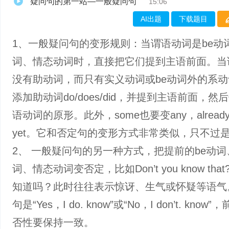
疑问句的第一站—一般疑问句
15:06
AI出题
下载题目
1、一般疑问句的变形规则：当谓语动词是be动
词、情态动词时，直接把它们提到主语前面。当
没有助动词，而只有实义动词或be动词外的系
添加助动词do/does/did，并提到主语前面，然
语动词的原形。此外，some也要变any，alread
yet。它和否定句的变形方式非常类似，只不过
2、 一般疑问句的另一种方式，把提前的be动词
词、情态动词变否定，比如Don’t you know tha
知道吗？此时往往表示惊讶、生气或怀疑等语气
句是“Yes，I do. know”或“No，I don’t. know
否性要保持一致。