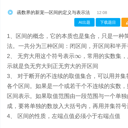
函数界的新宠—区间的定义与表示法
12:08
AI出题
下载题目
1、区间的概念，它的本质也是集合，只是一种
法。一共分为三种区间：闭区间，开区间和半开
2、 无穷大用这个符号表示
，常用的实数集，
∞
示就是负无穷大到正无穷大的开区间
3、 对于断开的不连续的取值集合，可以用并集
各个区间。如果是一个或若干个不连续的实数，
区间表示。如果取值范围由一段范围与一个单独
成，要将单独的数放入大括号内，再用并集符号
4、 区间的性质，左端点值必须小于右端点值