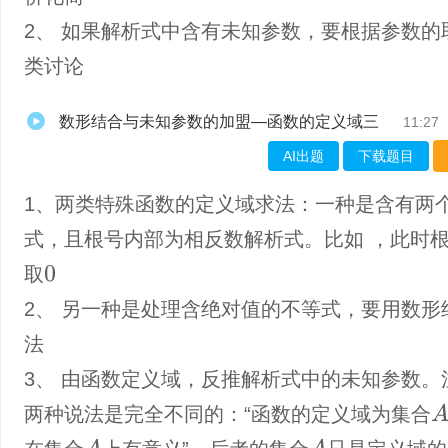
2、 如果解析式中含有未知参数，要根据参数的
类讨论
数形结合与未知参数的加盟—函数的定义域三
11:27
AI出题
下载题目
1、两类特殊函数的定义域求法：一种是含有两
式，且根号内部为相反数解析式。比如 ，此时
取
0
2、 另一种是处理含绝对值的不等式，要用数形
法
3、 由函数定义域，反推解析式中的未知参数。
A
两种说法是完全不同的：“函数的定义域为集合
A
A