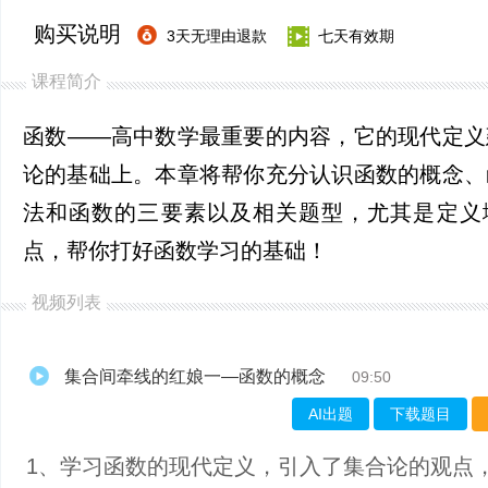
购买说明
3天无理由退款
七天有效期
课程简介
函数——高中数学最重要的内容，它的现代定义
论的基础上。本章将帮你充分认识函数的概念、
法和函数的三要素以及相关题型，尤其是定义
点，帮你打好函数学习的基础！
视频列表
集合间牵线的红娘一—函数的概念
09:50
AI出题
下载题目
1、学习函数的现代定义，引入了集合论的观点