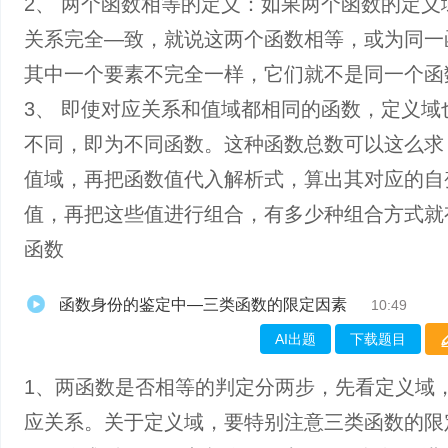
2、 两个函数相等的定义：如果两个函数的定义
关系完全—致，就说这两个函数相等，或为同一
其中一个要素不完全一样，它们就不是同一个函
3、 即使对应关系和值域都相同的函数，定义域
不同，即为不同函数。这种函数总数可以这么求
值域，再把函数值代入解析式，算出其对应的自
值，再把这些值进行组合，有多少种组合方式就
函数
函数身份的鉴定中—三类函数的限定因素
10:49
AI出题
下载题目
1、两函数是否相等的判定分两步，先看定义域
应关系。关于定义域，要特别注意三类函数的限