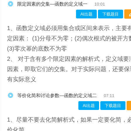
限定因素的交集—函数的定义域一
10:01
AI出题
下载题目
1、函数定义域必须用集合或区间来表示，主要
定因素： (1)分母不为零；(2)偶次根式的被开
(3)零次幂的底数不为零
2、 对于含有多个限定因素的解析式，定义域要
因素，即取它们的交集。对于实际问题，还要保
有实际意义
等价化简和讨论参数—函数的定义域二
07:11
AI出题
下载题目
1、​尽量不要去化简解析式，如果一定要化简，
价化简