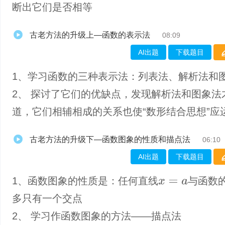
断出它们是否相等
古老方法的升级上—函数的表示法
08:09
AI出题
下载题目
1、学习函数的三种表示法：列表法、解析法和
2、 探讨了它们的优缺点，发现解析法和图象法
道，它们相辅相成的关系也使“数形结合思想”应
古老方法的升级下—函数图象的性质和描点法
06:10
AI出题
下载题目
1、函数图象的性质是：任何直线
与函数
x
=
a
多只有一个交点
2、 学习作函数图象的方法——描点法