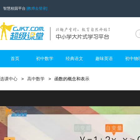
智慧校园平台
[教师去登录]
首页
初中数学
经典语文
趣味英语
初中物
选课中心
高中数学
函数的概念和表示