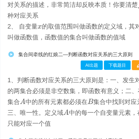
f
对关系的描述，非常简洁却反映本质！你要清楚
种对应关系
2、 自变量
的取值范围叫做函数的定义域，其
x
叫做函数值，函数值的集合叫做函数的值域
集合间牵线的红娘二—判断函数对应关系的三大原则
AI出题
下载题目
1、判断函数对应关系的三大原则是：一、发生
的两集合必须是非空数集，即函数有意义；二、
A
集合
中的所有元素都必须在
集合中找到对应
B
A
三、唯一性。定义域
中的每一个自变量元素，
只能对应一个值