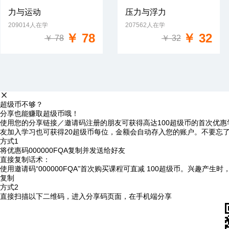
力与运动
压力与浮力
209014人在学
207562人在学
免费试学
免费试学
￥ 78
￥ 32
￥ 78
￥ 32
超级币不够？
分享也能赚取超级币哦！
使用您的分享链接／邀请码注册的朋友可获得高达100超级币的首次优惠
友加入学习也可获得20超级币每位，金额会自动存入您的账户。不要忘
方式1
将优惠码
000000FQA
复制并发送给好友
直接复制话术：
使用邀请码“000000FQA”首次购买课程可直减 100超级币。兴趣产生
复制
方式2
直接扫描以下二维码，进入分享码页面，在手机端分享