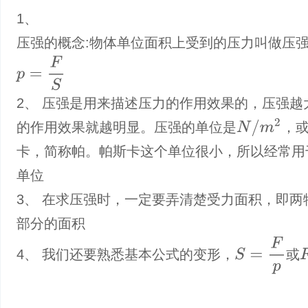
1、
压强的概念:物体单位面积上受到的压力叫做压
p
=
F
S
2、 压强是用来描述压力的作用效果的，压强越
N
/
m
2
的作用效果就越明显。压强的单位是
，
卡，简称帕。帕斯卡这个单位很小，所以经常用
单位
3、 在求压强时，一定要弄清楚受力面积，即两
部分的面积
S
=
F
p
F
4、 我们还要熟悉基本公式的变形，
或