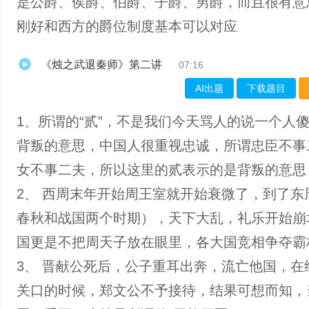
是公爵、侯爵、伯爵、子爵、男爵，而且很有意
刚好和西方的爵位制度基本可以对应
《烛之武退秦师》第二讲
07:16
AI出题
下载题目
1、所谓的“贰”，不是我们今天骂人的说一个人
背叛的意思，中国人很重视忠诚，所谓忠臣不事
女不事二夫，所以这里的贰表示的是背叛的意思
2、 西周末年开始周王室就开始衰微了，到了东
春秋和战国两个时期），天下大乱，礼乐开始崩
国更是不把周天子放在眼里，各大国竞相争夺霸
3、 晋献公死后，公子重耳出奔，流亡他国，在
关口的时候，郑文公不予接待，结果可想而知，