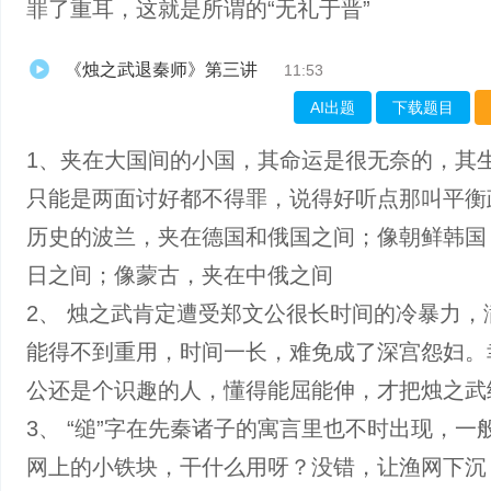
罪了重耳，这就是所谓的“无礼于晋”
《烛之武退秦师》第三讲
11:53
AI出题
下载题目
1、夹在大国间的小国，其命运是很无奈的，其
只能是两面讨好都不得罪，说得好听点那叫平衡
历史的波兰，夹在德国和俄国之间；像朝鲜韩国
日之间；像蒙古，夹在中俄之间
2、 烛之武肯定遭受郑文公很长时间的冷暴力，
能得不到重用，时间一长，难免成了深宫怨妇。
公还是个识趣的人，懂得能屈能伸，才把烛之武
3、 “缒”字在先秦诸子的寓言里也不时出现，一
网上的小铁块，干什么用呀？没错，让渔网下沉