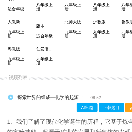
八年级上
八年级上
八年级上
八年
适合年级
册
册
册
册
人教新课程
北师大版
沪教版
鲁教
版本
九年级上
九年级上
九年级上
九年
册
适合年级
册
册
册
粤教版
仁爱湘教版
九年级上
九年级上
册
册
视频列表
探索世界的组成—化学的起源上
08:52
AI出题
下载题目
1、我们了解了现代化学诞生的历程，它基于炼