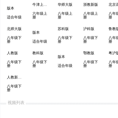
牛津上海版
华师大版
浙教新版
版本
六年级上
八年级上
八年级上
八年
适合年级
册
册
册
册
北师大版
苏科版
沪科版
版本
八年级下
八年级下
八年级下
八年
册
适合年级
册
册
册
人教版
教科版
鄂教版
粤沪
版本
八年级下
八年级下
八年级下
八年
册
册
适合年级
册
册
人教新课标
八年级下
册
视频列表