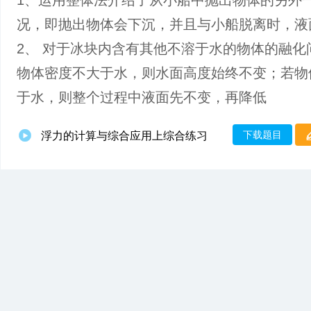
1、运用整体法介绍了从小船中抛出物体的另外
况，即抛出物体会下沉，并且与小船脱离时，液
2、 对于冰块内含有其他不溶于水的物体的融化
物体密度不大于水，则水面高度始终不变；若物
于水，则整个过程中液面先不变，再降低
下载题目
浮力的计算与综合应用上综合练习