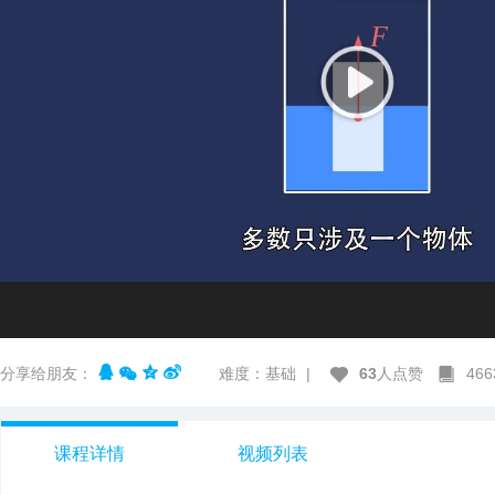
分享给朋友：
难度：基础
|
63
人点赞
46
课程详情
视频列表