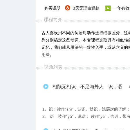
购买说明
3天无理由退款
一年有效
课程简介
古人喜欢用不同的词语对动作进行细微区分，这
列分别搞定这些动词。本套课程选取具有相似性的动
记忆，我们或从用法的一致性入手，或从含义的
用法。
视频列表
相顾无相识，不足与外人—识，语
1、识：读作“shí”，认识、辨识，浅层次的了解； 
2、 语：读作“yǔ”，说话； 读作“yù”，告诉，