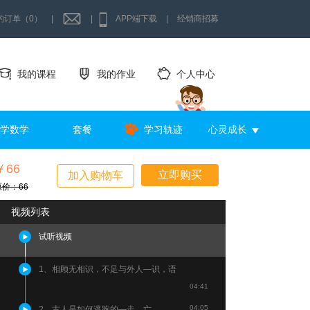
的订单（0）
|
|
APP端下载
|
经销商招募
我的课程
我的作业
个人中心
学数学
套餐
学习轨迹
心灵成长
￥66
立即购买
加入购物车
原价：66
视频列表
试听视频
1、相顾无相识，不足与外人—识，语
04:41
04:05
2、古人是如何逃跑的—走，亡