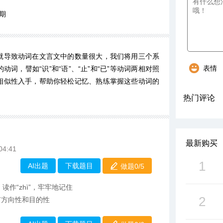
期
就导致动词在文言文中的数量很大，我们将用三个系
表情
词，譬如“识”和“语”、“止”和“已”等动词两相对照
相似性入手，帮助你轻松记忆、熟练掌握这些动词的
热门评论
最新购买
04:41
1
AI出题
下载题目
做题0/
5
读作“zhì”，牢牢地记住
2
带有方向性和目的性