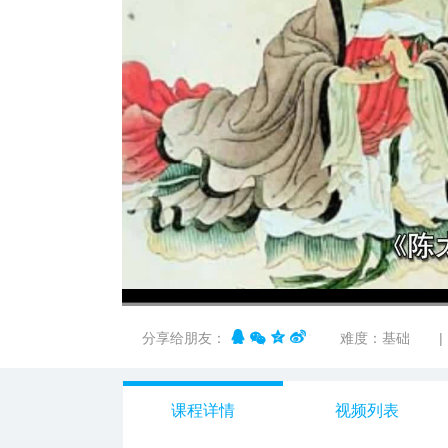
00:00
/
01:34
分享给朋友：
难度：基础
|
课程详情
视频列表