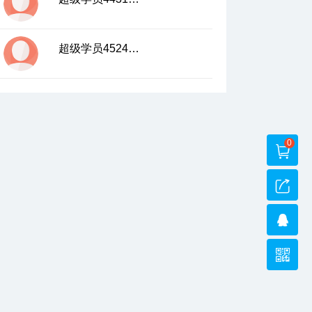
超级学员4524266
0