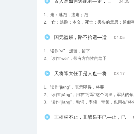
古人是如何逃跑的—走，亡
04:05
1、走：逃跑，逃走；跑
2、 亡：逃跑；本义，死亡；丢失的意思；通假字
国无盗贼，路不拾遗—遗
04:05
1、读作“yí”，遗留，留下
2、 读作“wèi”，带有方向性的给予
天将降大任于是人也—将
03:17
1、读作“jiāng”，表示即将，将要
2、 读作“jiāng”，用在“将军”这个词里，军队的
3、 读作“jiàng”，动词，率领，带领，也用在“
非梧桐不止，非醴泉不已—止，已