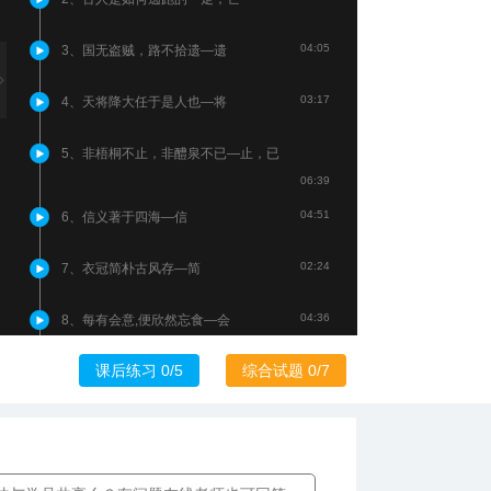
04:05
3、国无盗贼，路不拾遗—遗
03:17
4、天将降大任于是人也—将
5、非梧桐不止，非醴泉不已—止，已
06:39
04:51
6、信义著于四海—信
02:24
7、衣冠简朴古风存—简
04:36
8、每有会意,便欣然忘食—会
课后练习 0/5
综合试题 0/7
05:58
9、野芳发而幽香—发
02:56
10、太守归而宾客从—归
02:49
11、待到重阳日，还来就菊花—就