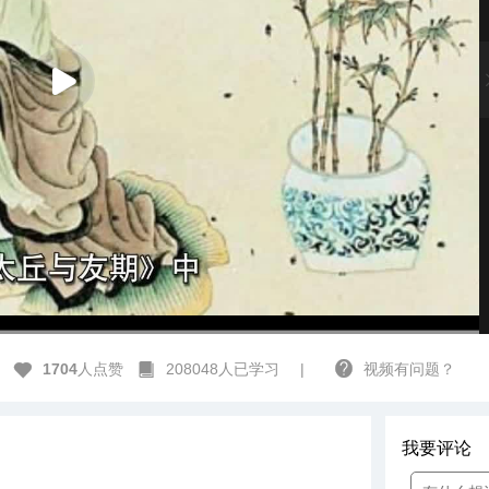
高清
1x
1704
人点赞
208048人已学习
|
视频有问题？
我要评论