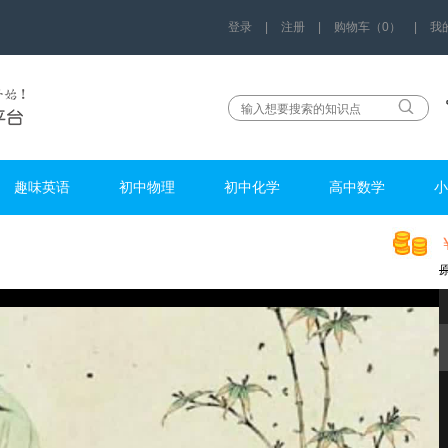
登录
|
注册
|
购物车（0）
|
我
趣味英语
初中物理
初中化学
高中数学
小
w12678