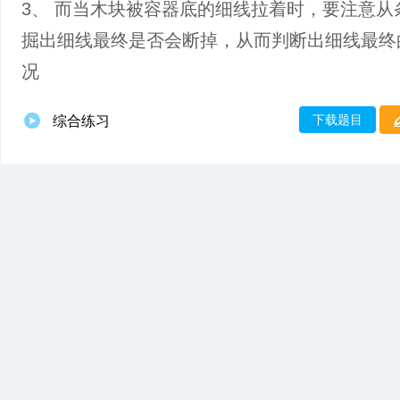
3、 而当木块被容器底的细线拉着时，要注意从
掘出细线最终是否会断掉，从而判断出细线最终
况
下载题目
综合练习