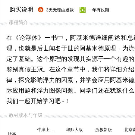
购买说明
3天无理由退款
一年有效期
课程简介
在《论浮体》一书中，阿基米德详细阐述和总
理，也就是后世闻名于世的阿基米德原理，为流
定了基础。这个原理的发现其实源于一个有趣的
鉴别真假王冠。在这个章节中，我们将详细介绍
律，探究影响浮力的因素，并学会应用阿基米德
际应用题和浮力图像问题。同学们还在犹豫什么
我们一起开始学习吧~！
教材版本与年级
牛津上海版
华师大版
浙教新版
版本