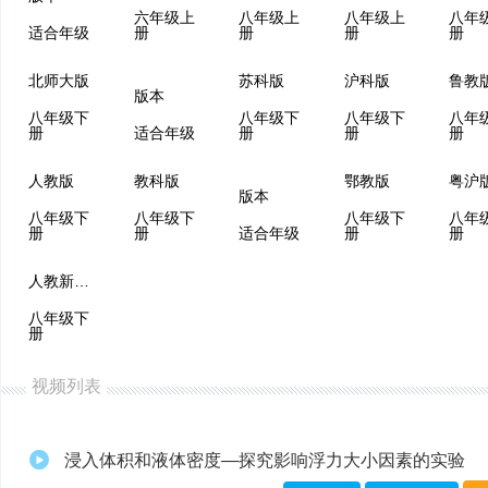
六年级上
八年级上
八年级上
八年
适合年级
册
册
册
册
北师大版
苏科版
沪科版
版本
八年级下
八年级下
八年级下
八年
册
适合年级
册
册
册
人教版
教科版
鄂教版
粤沪
版本
八年级下
八年级下
八年级下
八年
册
册
适合年级
册
册
人教新课标
八年级下
册
视频列表
浸入体积和液体密度—探究影响浮力大小因素的实验