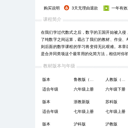
购买说明
3天无理由退款
一年有效
课程简介
在我们学过代数式之后，数字的王国开始被入侵
了纯数字之间运算，霸占了我们的教材、作业、
则后面的数学课程的学习将变得无比艰难。本章
是合并同类项这个最常用的化简方法，相信对你
教材版本与年级
版本
鲁教版（五四制）
人教版（五四制）
适合年级
六年级上册
六年级下册
版本
浙教新版
苏科版
适合年级
七年级上册
七年级上册
版本
沪科版
沪教版