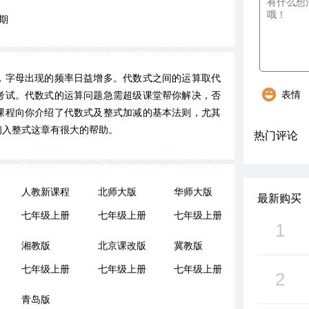
期
，字母出现的频率日益增多。代数式之间的运算取代
表情
考试。代数式的运算问题急需超级课堂帮你解决，否
课程向你介绍了代数式及整式加减的基本法则，尤其
初入整式这章有很大的帮助。
热门评论
人教新课程
北师大版
华师大版
最新购买
七年级上册
七年级上册
七年级上册
1
湘教版
北京课改版
冀教版
七年级上册
七年级上册
七年级上册
2
青岛版