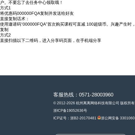
户。不要忘了去任务中心领取哦！
方式1
将优惠码
000000FQA
复制并发送给好友
直接复制话术：
使用邀请码“000000FQA”首次购买课程可直减 100超级币。兴趣产生
复制
方式2
直接扫描以下二维码，进入分享码页面，在手机端分享
客服热线：0571-28003960
© 2012-2026 杭州离离网络科技有限公司 版权所有
浙ICP备19052636号
ICP证号：浙B2-20170481
浙公网安备 3301060