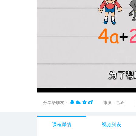
i12678
00:00
/
01:15
分享给朋友：
难度：基础
|
课程详情
视频列表