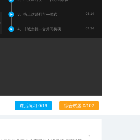
08:14
3、搭上这趟列车—整式
07:34
4、非诚勿扰—合并同类项
课后练习 0/19
综合试题 0/102