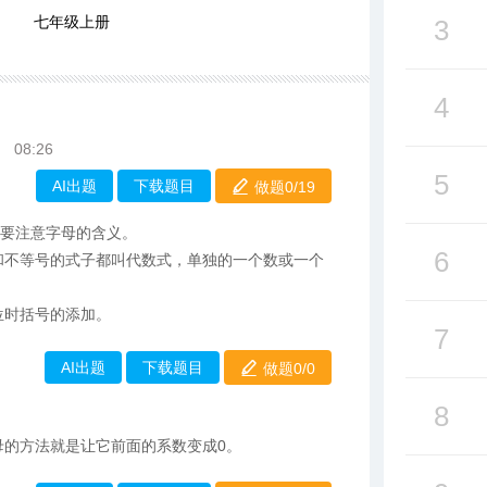
七年级上册
3
4
08:26
5
AI出题
下载题目
做题0/
19
需要注意字母的含义。
6
和不等号的式子都叫代数式，单独的一个数或一个
位时括号的添加。
7
AI出题
下载题目
做题0/
0
8
母的方法就是让它前面的系数变成0。