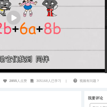
高清
1x
2855
人点赞
305168人已学习
|
视频有问题？
我要评论