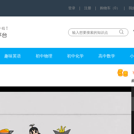
登录
|
注册
|
购物车（0）
|
我
趣味英语
初中物理
初中化学
高中数学
小