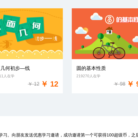
面几何初步—线
圆的基本性质
611人在学
219270人在学
免费试学
免费试学
￥ 12
￥ 
￥ 12
￥ 98
学习。向朋友发送优惠学习邀请，成功邀请第一个可获得100超级币，之