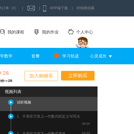
的订单（0）
|
|
APP端下载
|
经销商招募
我的课程
我的作业
个人中心
学数学
套餐
学习轨迹
心灵成长
￥28
立即购买
加入购物车
原价：28
视频列表
试听视频
1、不变应万变上—代数式的定义与写法
08:26
03:35
2、不变应万变下—代数式求值