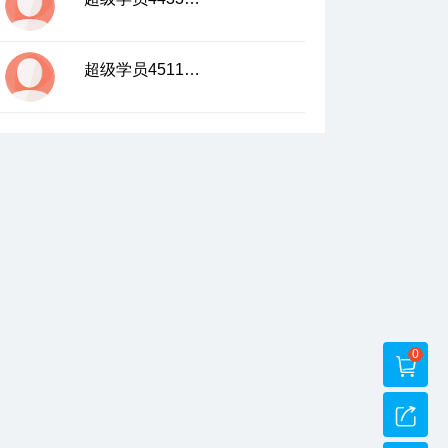
超级学员4511255
0