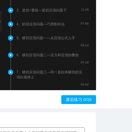
11:45
3、竖切+重组—竖切压强问题下
07:46
4、斜切压强问题—巧用割补法
5、横切压强问题一—从压强公式入手
09:14
6、横切压强问题二—压力和压强的叠加
07:18
7、横切压强问题三—同一直柱体横切的压
强比规律上
06:42
8、横切压强问题四—同一直柱体横切的压
强比规律下
课后练习 0/16
08:53
12:39
9、横切与竖切的综合问题