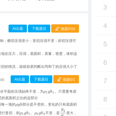
3
4
AI出题
下载题目
做题0/
16
7
影响：横切压强变小；竖切压强不变；斜切压强可
5
练地在压力，压强，底面积，质量，密度，体积这
6
竖切的情况，就很容易判断出丙和丁的压强大小了
7
AI出题
下载题目
做题0/
1
:05
对水平面的压强始终不变，为
。只需要考虑
ρ
1
g
h
1
8
层的底面积之比的这部分
则每一项的
部分是不变的，变化的只有底面积
ρ
g
h
S
2
S
1
进行竖切，则
、
不变，若
变大，
ρ
1
g
h
1
ρ
2
g
h
2