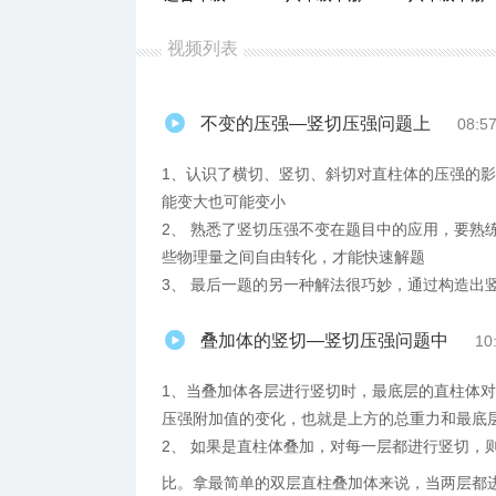
视频列表
不变的压强—竖切压强问题上
08:5
1、认识了横切、竖切、斜切对直柱体的压强的
能变大也可能变小
2、 熟悉了竖切压强不变在题目中的应用，要熟
些物理量之间自由转化，才能快速解题
3、 最后一题的另一种解法很巧妙，通过构造出
叠加体的竖切—竖切压强问题中
10
1、当叠加体各层进行竖切时，最底层的直柱体
压强附加值的变化，也就是上方的总重力和最底
2、 如果是直柱体叠加，对每一层都进行竖切，
比。拿最简单的双层直柱叠加体来说，当两层都