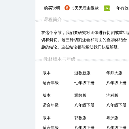
购买说明
3天无理由退款
一年有效
课程简介
在这个章节，我们要研究对固体进行切割或重组
切和斜切。这三种切割还会和前面的叠加体结合
趣的结论。这些结论都能帮助我们快速解题。
教材版本与年级
版本
浙教新版
华师大版
适合年级
七年级下册
八年级上册
版本
冀教版
沪科版
适合年级
八年级下册
八年级下册
版本
鄂教版
粤沪版
适合年级
八年级下册
八年级下册