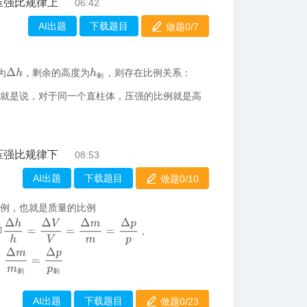
压强比规律上
06:42
AI出题
下载题目
做题0/
7
Δ
h
为
，剩余的高度为
，则存在比例关系：
h
剩
剩
就是说，对于同一个直柱体，压强的比例就是高
压强比规律下
08:53
AI出题
下载题目
做题0/
10
比例，也就是质量的比例
Δ
h
h
=
Δ
V
V
=
Δ
m
m
=
Δ
p
p
即
，
Δ
m
m
剩
=
Δ
p
p
剩
剩
剩
AI出题
下载题目
做题0/
23