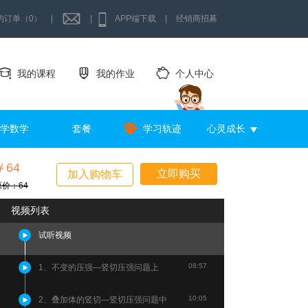
的订单（0）
|
|
APP端下载
|
经销商招募
我的课程
我的作业
个人中心
学数学
套餐
学习轨迹
心灵成长
￥64
立即购买
加入购物车
原价：64
视频列表
试听视频
08:57
1、不变的压强—竖切压强问题上
10:05
2、叠加体的竖切—竖切压强问题中