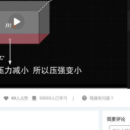
112678
高清
1x
60
人点赞
50669人已学习
|
视频有问题？
我要评论