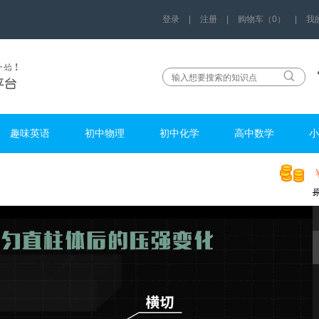
登录
|
注册
|
购物车（0）
|
我
趣味英语
初中物理
初中化学
高中数学
小