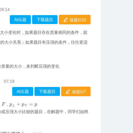
09:14
AI出题
下载题目
做题0/
20
强大小变化时，如果题目存在质量相同的条件，就
多的大小关系；如果题目有压强的条件，往往更适
分质量的大小，来判断压强的变化
07:18
AI出题
下载题目
做题0/
7
，
p
上
+
p
下
=
p
上
下
力或压强大小比较的题目，在解题中，同学们始终