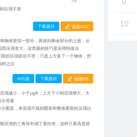
9
则压强不变
10
下载题目
做题0/
12
是将物体竖切一部分，再放到剩余部分的上面，从
因而压强变大。这类题的技巧是采用特值法
平面的压强前后不变，只是上方多了一个物体，所
面积之比
AI出题
下载题目
做题0/
8
则压强减小，小于
；上大下小则压强增大，大
ρ
g
h
断出答案
中介图形，来实现不规则图形和整体图形的压强比
以比较压强的三角块补成了直柱体，这样只看高度就