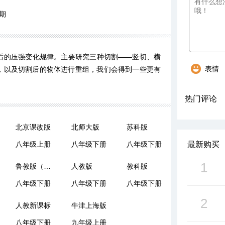
期
后的压强变化规律。主要研究三种切割——竖切、横
表情
，以及切割后的物体进行重组，我们会得到一些更有
热门评论
北京课改版
北师大版
苏科版
八年级上册
八年级下册
八年级下册
最新购买
1
鲁教版（五四制）
人教版
教科版
八年级下册
八年级下册
八年级下册
2
人教新课标
牛津上海版
八年级下册
九年级上册