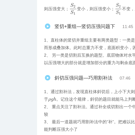
S
2
S
1
S
2
S
1
则压强变大；
变小，则压强变小；
不变，
竖切+重组—竖切压强问题下
11:45
1、直柱体的竖切并重组主要有两类题型：一类
而形成叠加体。此时总重力不变，底面积变小，
2、 另一类是切割后互换的题型。底层物体对水
以压强增大的部分就是增加部分的重力与剩余底
斜切压强问题—巧用割补法
07:46
1、通过割补法，发现直柱体斜切后，上小下大
于
。记住这个规律，斜切的题目就能马上判
ρ
g
h
2、 重点关注了割补法。通过补全或切割出一个
较
3、 最后一道题就巧用割补法中的“补”。把难
能判断压强大小了