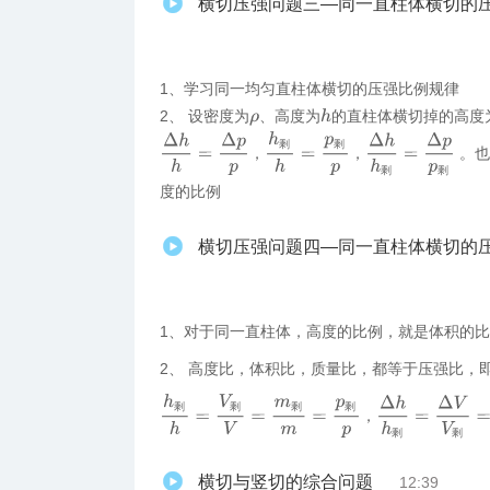
横切压强问题三—同一直柱体横切的
1、学习同一均匀直柱体横切的压强比例规律
2、 设密度为
、高度为
的直柱体横切掉的高度
h
ρ
Δ
h
h
=
Δ
p
p
h
剩
h
=
p
剩
p
Δ
h
h
剩
=
Δ
p
p
剩
剩
剩
，
，
。也
剩
剩
度的比例
横切压强问题四—同一直柱体横切的
1、对于同一直柱体，高度的比例，就是体积的
2、 高度比，体积比，质量比，都等于压强比，
h
剩
h
=
V
剩
V
=
m
剩
m
=
p
剩
p
Δ
h
h
剩
=
Δ
V
V
剩
=
剩
剩
剩
剩
，
剩
剩
横切与竖切的综合问题
12:39