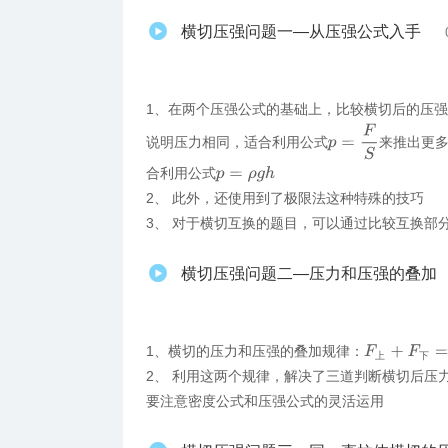
横切压强问题一—从压强公式入手
1、在两个压强公式的基础上，比较横切后的压
p
=
F
S
说明压力相同，适合利用公式
来推出更
合利用公式
p
=
ρ
g
h
2、 此外，还使用到了极限法这种特殊的技巧
3、 对于横切互换的题目，可以通过比较互换部
横切压强问题二—压力和压强的叠加
1、横切的压力和压强的叠加规律：
F
上
+
F
下
=
F
上
下
2、 利用这两个规律，解决了三道判断横切后压
要注意密度公式和压强公式的灵活运用