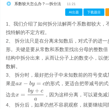
系数较大怎么办？—拆分法
11:21
AI出题
下载题目
1、我们介绍了如何拆分法解两个系数都较大，
找特解的不定方程。
2、 拆分法只是在分离未知数后，对式子的进一
形。关键是要从常数和系数里找出分母的整数倍
结构中拆分出来，从而让分子上的数变小，以便
数解。
3、 拆分时，最好把分子中未知数前的符号变成
果是
的形式，更适合把带减号的式
a
x
−
b
y
=
c
x
=
b
y
+
c
a
边去
，因为这样分离，可以避免减
4、 拆分后，如果仍然不容易观察，就要继续同