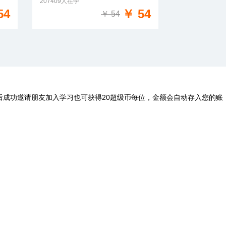
207409人在学
免费试学
54
￥ 54
￥ 54
后成功邀请朋友加入学习也可获得20超级币每位，金额会自动存入您的账