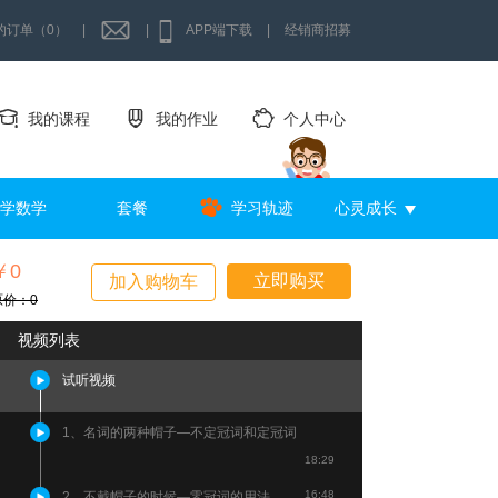
的订单（0）
|
|
APP端下载
|
经销商招募
我的课程
我的作业
个人中心
学数学
套餐
学习轨迹
心灵成长
￥0
立即购买
加入购物车
原价：0
视频列表
试听视频
1、名词的两种帽子—不定冠词和定冠词
18:29
16:48
2、不戴帽子的时候—零冠词的用法