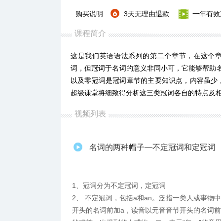
购买说明
3天无理由退款
一年有效
课程简介
这是我们英语语法系列的第二个章节，在这个章
词，但冠词于名词的意义非同小可，它能够帮助名词
以及零冠词是冠词章节的主要知识点，内容虽少
超级课堂将细致得分析这三类冠词各自的特点及
视频列表
名词的两种帽子—不定冠词和定冠词
1、冠词分为不定冠词，定冠词
2、 不定冠词，包括a和an。泛指一类人或事
开头的名词前加a，读音以元音音节开头的名词前