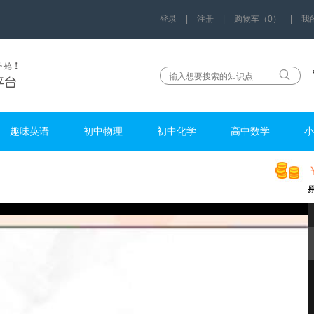
登录
|
注册
|
购物车（0）
|
我
趣味英语
初中物理
初中化学
高中数学
小
m12678