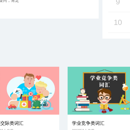
9
n毫无疑问，肯定
10
感交际类词汇
学业竞争类词汇