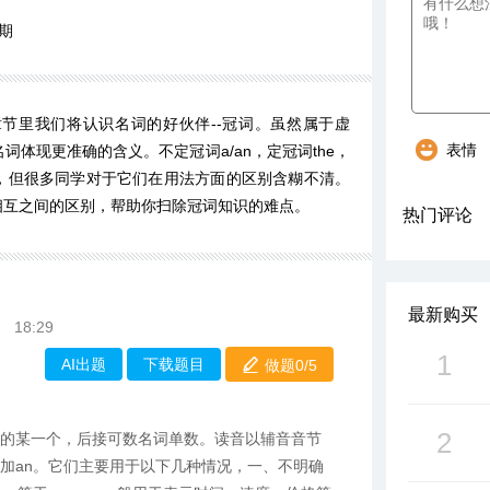
期
节里我们将认识名词的好伙伴--冠词。虽然属于虚
表情
体现更准确的含义。不定冠词a/an，定冠词the，
，但很多同学对于它们在用法方面的区别含糊不清。
相互之间的区别，帮助你扫除冠词知识的难点。
热门评论
最新购买
18:29
1
AI出题
下载题目
做题0/
5
2
物中的某一个，后接可数名词单数。读音以辅音音节
加an。它们主要用于以下几种情况，一、不明确