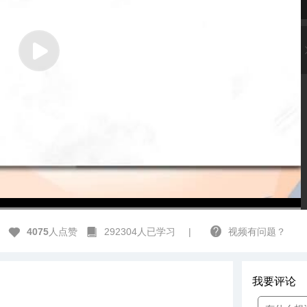
高清
1x
4075
人点赞
292304人已学习
|
视频有问题？
我要评论