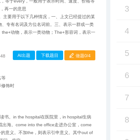
，等于every，一般用于表示时间、速度、价格等
3
一，再一的意思
特指。主要用于以下几种情况，一、上文已经提过的某
物、专有名词及方位名词前。三、表示一群或一类
4
the+动物，表示一类动物；The+形容词，表示一
5
AI出题
下载题目
做题0/
4
:48
6
名等
等修饰时
7
学读书。in the hospital在医院里，in hospital生病
8
出海。come into the office走进办公室，come
本身的意义。不加the，则表示引申意义。其中out of