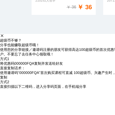
210252人在学
207
免费试学
￥ 36
￥ 36
超级币不够？
分享也能赚取超级币哦！
使用您的分享链接／邀请码注册的朋友可获得高达100超级币的首次优惠
户。不要忘了去任务中心领取哦！
方式1
将优惠码
000000FQA
复制并发送给好友
直接复制话术：
使用邀请码“000000FQA”首次购买课程可直减 100超级币。兴趣产生
复制
方式2
直接扫描以下二维码，进入分享码页面，在手机端分享