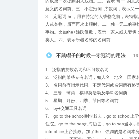
的或第一次提到的人或物。二、表示“每一”的意思
意义的名词前。三、不定冠词+序数词，表示又
3、 定冠词the，用在特定的人或物之前，表
人或某物，后面再次出现时。二、独一无二的事
事物。比如the+姓氏复数，表示一家人或夫妻俩；
类人。四、表示乐器名称的名词前
不戴帽子的时候—零冠词的用法
16
1、泛指的复数名词和不可数名词
2、 泛指的某些专有名词，如人名，地名，国家
3、 名词前有指示代词、不定代词或名词所有格
4、 三餐、球类、棋牌类活动及学科名词前
5、 星期、月份、四季、节日等名词前
6、 by+交通工具名词
7、 go to the school到学校去，go to school上
住院。go to the sea到海边去，go to sea当水手或
into office上台执政。加了the，强调的是名词