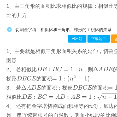
1、由三角形的面积比求相似比的规律：相似比
比的开方
切割金字塔—相似比和三角形、梯形的面积比的关系
AI出题
下载题目
1、主要就是相似三角形面积关系的延伸，切割
图形
D
E
:
B
C
=
1
:
n
Δ
A
D
E
2、 若相似比
，则
=
1
:
(
n
2
−
1
)
D
B
C
E
梯形
的面积
Δ
A
D
E
D
B
C
E
3、 若
的面积：梯形
的面积
=
1
:
n
D
E
:
B
C
=
A
D
:
A
B
=
1
:
n
+
1
相似比
4、 还有把金字塔切割成面积相等的
份，底边
n
是一串连续带根号的自然数，侧面小线段的比例