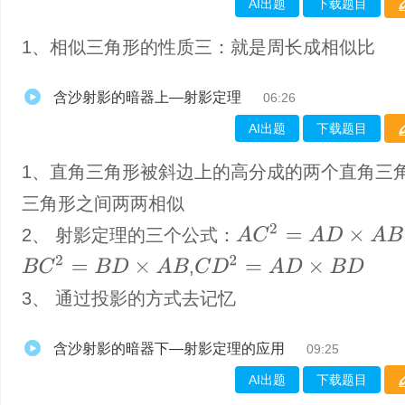
AI出题
下载题目
1、​相似三角形的性质三：就是周长成相似比
含沙射影的暗器上—射影定理
06:26
AI出题
下载题目
1、直角三角形被斜边上的高分成的两个直角三
三角形之间两两相似
A
C
2
=
A
D
×
A
B
2、 射影定理的三个公式：
B
C
2
=
B
D
×
A
B
C
D
2
=
A
D
×
B
D
,
3、 通过投影的方式去记忆
含沙射影的暗器下—射影定理的应用
09:25
AI出题
下载题目