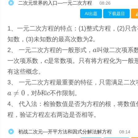
二次元世界的入口—一元二次方程
08:26
AI出题
下载题目
1、一元二次方程的特点：(1)整式方程，(2)只
知数，(3)未知数的最高次数为
。
2
2、 一元二次方程的一般形式，
叫做二次项系
a
一次项系数，
是常数项。只有将方程化为一般
c
有这些概念。
3、 一元二次方程最重要的特征，只需满足二次
a
≠
0
，对
和
不作限制。
b
c
4、 代入法：检验数值是否为方程的根，将数值
程，验证方程左右两边是否相等。
初战二次元—开平方法和因式分解法解方程
08:14