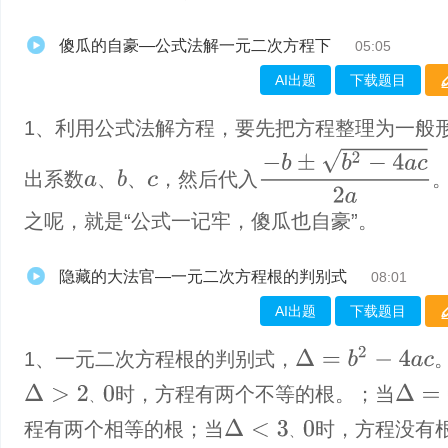
傻瓜的自豪—公式法解一元二次方程下
05:05
AI出题
下载题目
1、利用公式法解方程，要先把方程整理为一般
−
b
±
b
2
−
4
a
c
2
a
出系数
、
、
，然后代入
b
a
c
之呢，就是“公式一记牢，傻瓜也自豪”。
隐藏的大法官—一元二次方程根的判别式
08:01
AI出题
下载题目
Δ
=
b
2
−
4
a
c
1、一元二次方程根的判别式，
Δ
=
0
Δ
>
2
、
0
时，方程有两个不等的根。；当
、
Δ
<
3
、
0
程有两个相等的根；当
时，方程没有
、