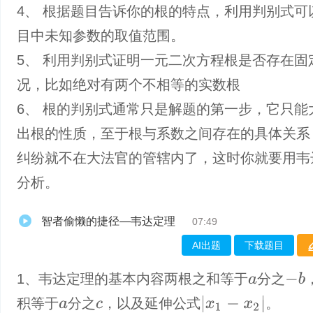
4、 根据题目告诉你的根的特点，利用判别式可
目中未知参数的取值范围。
5、 利用判别式证明一元二次方程根是否存在固
况，比如绝对有两个不相等的实数根
6、 根的判别式通常只是解题的第一步，它只能
出根的性质，至于根与系数之间存在的具体关系
纠纷就不在大法官的管辖内了，这时你就要用韦
分析。
智者偷懒的捷径—韦达定理
07:49
AI出题
下载题目
1、韦达定理的基本内容两根之和等于
分之
−
b
a
|
x
1
−
x
2
|
积等于
分之
，以及延伸公式
。
a
c