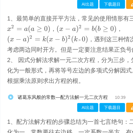
AI出题
下载题目
1、最简单的直接开平方法，常见的使用情形有
x
2
=
a
(
a
≥
0
)
(
x
−
a
)
2
=
b
(
b
≥
0
)
，
，
(
x
−
a
)
2
=
k
(
x
−
b
)
2
(
k
＞
0
)
，遇到这三种情
＞
考虑两边同时开方。但是一定要注意结果正负号
2、 因式分解法求解一元二次方程，分为三步，
化为一般形式，再将等号左边的多项式分解因式
根据乘法原则求出方程的根。
诸葛东风般的常数—配方法解一元二次方程
10:39
AI出题
下载题目
1、配方法解方程的步骤总结为一首七言绝句：
化为一，常数要往右边移，一次系数一半方，有