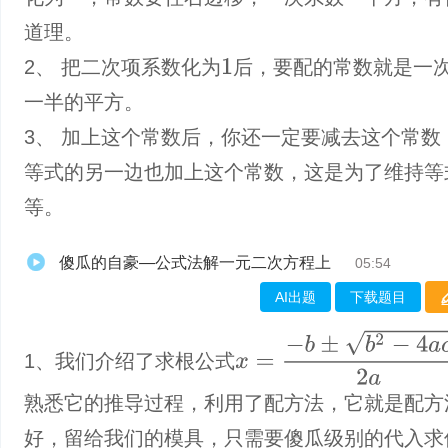
道理。
2、 把二次项系数化为
后，要配的常数就是一
1
一半的平方。
3、 加上这个常数后，你还一定要减去这个常数
等式的另一边也加上这个常数，这是为了维持等
等。
傻瓜的自豪—公式法解一元二次方程上
05:54
AI出题
下载题目
x
=
−
b
±
b
2
−
4
a
c
2
a
1、我们介绍了求根公式
熟悉它的推导过程，利用了配方法，它就是配方
好，留给我们的模具，只需要傻瓜级别的代入求