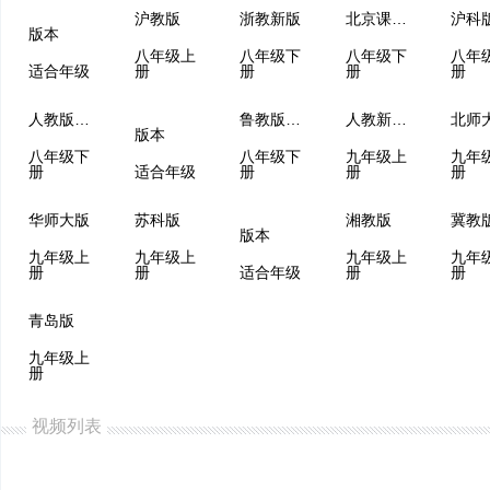
沪教版
浙教新版
北京课改版
沪科
版本
八年级上
八年级下
八年级下
八年
适合年级
册
册
册
册
人教版（五四制）
鲁教版（五四制）
人教新课程
北师
版本
八年级下
八年级下
九年级上
九年
册
适合年级
册
册
册
华师大版
苏科版
湘教版
冀教
版本
九年级上
九年级上
九年级上
九年
册
册
适合年级
册
册
青岛版
九年级上
册
视频列表