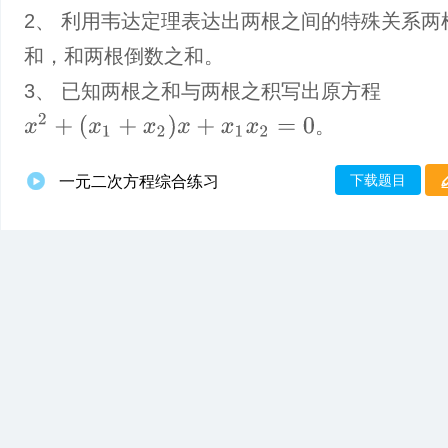
2、 利用韦达定理表达出两根之间的特殊关系两
和，和两根倒数之和。
3、 已知两根之和与两根之积写出原方程
x
2
+
(
x
1
+
x
2
)
x
+
x
1
x
2
=
0
。
下载题目
一元二次方程综合练习