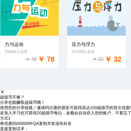
力与运动
压力与浮力
208991人在学
207539人在学
免费试学
免费试学
￥ 78
￥ 32
￥ 78
￥ 32
超级币不够？
分享也能赚取超级币哦！
使用您的分享链接／邀请码注册的朋友可获得高达100超级币的首次优惠
友加入学习也可获得20超级币每位，金额会自动存入您的账户。不要忘
方式1
将优惠码
000000FQA
复制并发送给好友
直接复制话术：