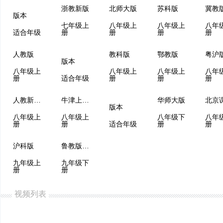
浙教新版
北师大版
苏科版
冀教
版本
七年级上
八年级上
八年级上
八年
适合年级
册
册
册
册
人教版
教科版
鄂教版
粤沪
版本
八年级上
八年级上
八年级上
八年
册
适合年级
册
册
册
人教新课标
牛津上海版
华师大版
版本
八年级上
八年级上
八年级下
八年
册
册
适合年级
册
册
沪科版
鲁教版（五四制）
九年级上
九年级下
册
册
视频列表