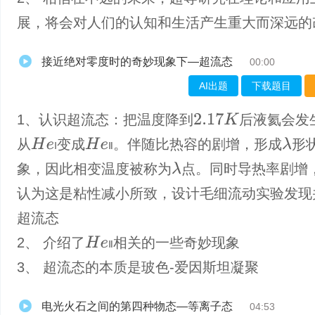
展，将会对人们的认知和生活产生重大而深远的
接近绝对零度时的奇妙现象下—超流态
00:00
AI出题
下载题目
1、认识超流态：把温度降到
后液氦会发
2.17
K
从
变成
。伴随比热容的剧增，形成
形
λ
H
e
Ⅰ
H
e
Ⅱ
Ⅰ
Ⅱ
象，因此相变温度被称为
点。同时导热率剧增
λ
认为这是粘性减小所致，设计毛细流动实验发现
超流态
2、 介绍了
相关的一些奇妙现象
H
e
Ⅱ
Ⅱ
3、 超流态的本质是玻色-爱因斯坦凝聚
电光火石之间的第四种物态—等离子态
04:53