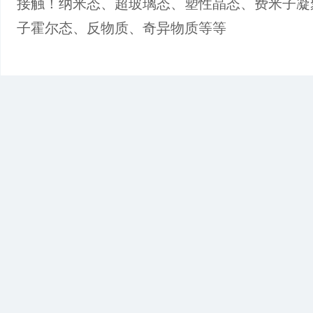
接触！纳米态、超玻璃态、塑性晶态、费米子凝
子霍尔态、反物质、奇异物质等等