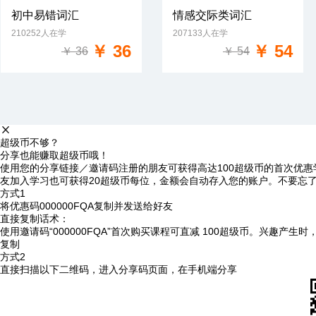
初中易错词汇
情感交际类词汇
210252人在学
207133人在学
免费试学
免费试学
￥ 36
￥ 54
￥ 36
￥ 54
超级币不够？
分享也能赚取超级币哦！
使用您的分享链接／邀请码注册的朋友可获得高达100超级币的首次优惠
友加入学习也可获得20超级币每位，金额会自动存入您的账户。不要忘
方式1
将优惠码
000000FQA
复制并发送给好友
直接复制话术：
使用邀请码“000000FQA”首次购买课程可直减 100超级币。兴趣产生
复制
方式2
直接扫描以下二维码，进入分享码页面，在手机端分享