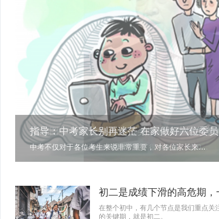
用光影打开孩子大脑的几何空间——勾股定
龙永图：从我送外孙女去美国谈谈中国的教
指导：中考家长别再迷茫 在家做好六位委员
数学】
中考不仅对于各位考生来说非常重要，对各位家长来说也是一件相当重视的大事，那么，家长应该如何帮助孩子，给孩子创造良好的生活环境呢？相信很多父母都不太了解，下面小编就告诉您，您需要担当的角色都有啥！
用光影打开孩子大脑的几何空间——勾股定理深度应用（空间最短路径）
改革开放三十多年来， 中国经济有了很大发展，到2010年，我们的经济总量超过日本， 成为第二大经济体。
初二是成绩下滑的高危期，
在整个初中，有几个节点是我们重点关
的关键期，就是初二。