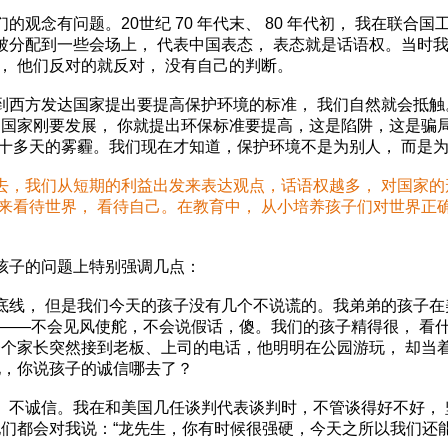
有问题。20世纪 70 年代末、 80 年代初， 我在联合国
分配到一些会场上， 代表中国表态， 表态就是话语权。当时我
， 他们反对的就反对， 没有自己的判断。
方发达国家提出要提高保护环境的标准， 我们自然就会抵触
中国家刚要发展， 你就提出环保标准要提高，这是陷阱，这是骗
五十多天的雾霾。我们现在才知道，保护环境不是为别人， 而是
去，我们从短期的利益出发来表达观点，话语权越多， 对国家
来看待世界， 看待自己。在教育中， 从小培养孩子们对世界正
子的问题上特别强调几点：
底线， 但是我们今天的孩子没有几个不说谎的。我弟弟的孩子在
美” ——不会见风使舵，不会说假话，傻。我们的孩子精得很， 
一个家长突然接到老板、上司的电话，他明明在公园游玩， 却当
地，你说孩子的诚信哪去了？
诚信。我在和美国几任谈判代表谈判时，不管谈得好不好， 
他们都会对我说：“龙先生，你有时候很强硬，今天之所以我们还