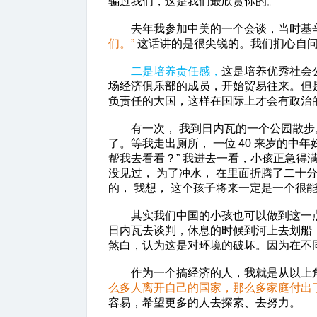
骗过我们，这是我们最欣赏你的。”
去年我参加中美的一个会谈，当时基
们。”
这话讲的是很尖锐的。我们扪心自问
二是培养责任感，
这是培养优秀社会
场经济俱乐部的成员，开始贸易往来。但
负责任的大国，这样在国际上才会有政治
有一次， 我到日内瓦的一个公园散步。我
了。等我走出厕所， 一位 40 来岁的中
帮我去看看？” 我进去一看，小孩正急得
没见过， 为了冲水， 在里面折腾了二
的， 我想， 这个孩子将来一定是一个很
其实我们中国的小孩也可以做到这一点。
日内瓦去谈判，休息的时候到河上去划船
煞白，认为这是对环境的破坏。因为在不
作为一个搞经济的人，我就是从以上角
么多人离开自己的国家，那么多家庭付出
容易，希望更多的人去探索、去努力。