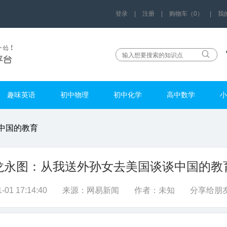
登录
|
注册
|
购物车（0）
|
我
趣味英语
初中物理
初中化学
高中数学
小
中国的教育
龙永图：从我送外孙女去美国谈谈中国的教
-01 17:14:40
来源：
网易新闻
作者：
未知
分享给朋