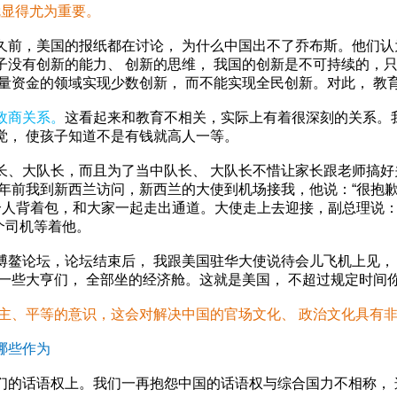
就显得尤为重要。
久前，美国的报纸都在讨论， 为什么中国出不了乔布斯。他们
没有创新的能力、 创新的思维， 我国的创新是不可持续的，只
量资金的领域实现少数创新， 而不能实现全民创新。对此， 教
政商关系。
这看起来和教育不相关，实际上有着很深刻的关系。
觉， 使孩子知道不是有钱就高人一等。
大队长，而且为了当中队长、 大队长不惜让家长跟老师搞好
年前我到新西兰访问，新西兰的大使到机场接我，他说：“很抱歉
个人背着包，和大家一起走出通道。大使走上去迎接，副总理说：
个司机等着他。
论坛，论坛结束后， 我跟美国驻华大使说待会儿飞机上见， 
一些大亨们， 全部坐的经济舱。这就是美国， 不超过规定时间
主、平等的意识，这会对解决中国的官场文化、 政治文化具有
哪些作为
话语权上。我们一再抱怨中国的话语权与综合国力不相称， 