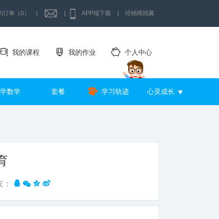
的订单（0）
|
|
APP端下载
|
经销商招募
我的课程
我的作业
个人中心
学数学
套餐
学习轨迹
心灵成长
育
友：