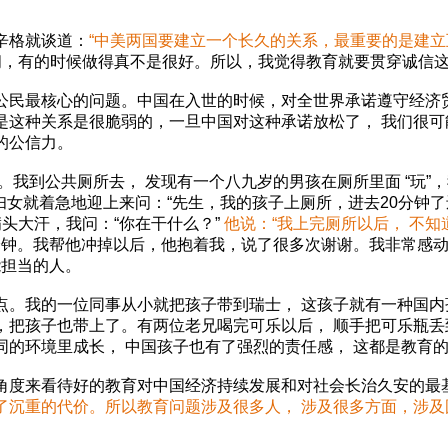
辛格就谈道：
“中美两国要建立一个长久的关系，最重要的是建立
，有的时候做得真不是很好。所以，我觉得教育就要贯穿诚信
公民最核心的问题。中国在入世的时候，对全世界承诺遵守经济
是这种关系是很脆弱的，一旦中国对这种承诺放松了， 我们很
的公信力。
到公共厕所去， 发现有一个八九岁的男孩在厕所里面 “玩”，
年妇女就着急地迎上来问：“先生，我的孩子上厕所，进去20分钟
满头大汗，我问：“你在干什么？”
他说：“我上完厕所以后， 不知
十分钟。我帮他冲掉以后，他抱着我，说了很多次谢谢。我非常感
能担当的人。
我的一位同事从小就把孩子带到瑞士， 这孩子就有一种国内
，把孩子也带上了。有两位老兄喝完可乐以后， 顺手把可乐瓶丢
同的环境里成长， 中国孩子也有了强烈的责任感， 这都是教育
度来看待好的教育对中国经济持续发展和对社会长治久安的最
了沉重的代价。所以教育问题涉及很多人， 涉及很多方面，涉及