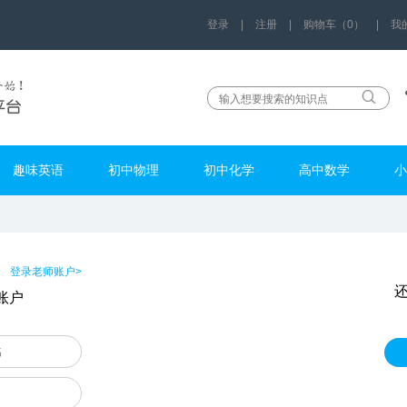
登录
|
注册
|
购物车（0）
|
我
趣味英语
初中物理
初中化学
高中数学
小
登录老师账户>
账户