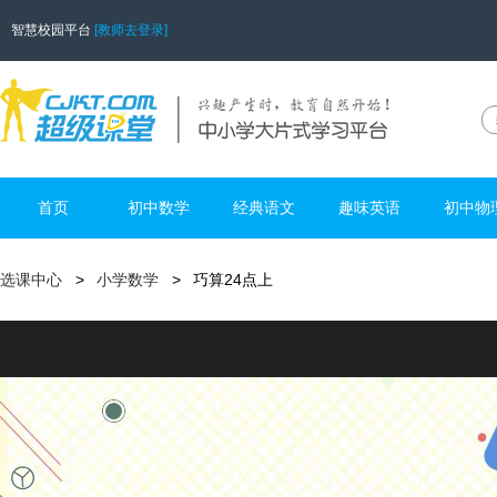
智慧校园平台
[教师去登录]
首页
初中数学
经典语文
趣味英语
初中物
选课中心
小学数学
巧算24点上