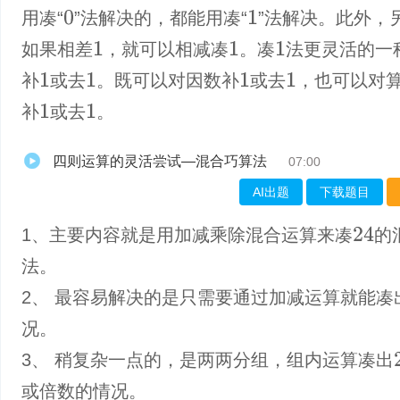
用凑“
”法解决的，都能用凑“
”法解决。此外，
0
1
如果相差
，就可以相减凑
。凑
法更灵活的一
1
1
1
补
或去
。既可以对因数补
或去
，也可以对
1
1
1
1
补
或去
。
1
1
四则运算的灵活尝试—混合巧算法
07:00
AI出题
下载题目
1、主要内容就是用加减乘除混合运算来凑
的
24
法。
2、 最容易解决的是只需要通过加减运算就能凑
况。
3、 稍复杂一点的，是两两分组，组内运算凑出
或倍数的情况。