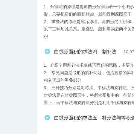
1、分割法的原理是将原图形分割为若干个小图
形，只要把它们的面积相加，就能得到原图形了
2、 重叠法的原理是容斥原理。两图形的面积和
以下三种加减关系。重叠法一般利用的后两个关
积
曲线形面积的求法四—割补法
10:0
1、介绍了用割补法求曲线形面积的思路，主要
2、 常见问题是弓形的割补问题，包括直接的添
相交形成的重叠部分
3、 三种技巧分别是对称法、平移法与旋转法。
对称法是在对称图形中，将所求图形中的一些部
置上；而平移法与旋转法分别是利用平移与旋转
曲线形面积的求法五—补形法与等积