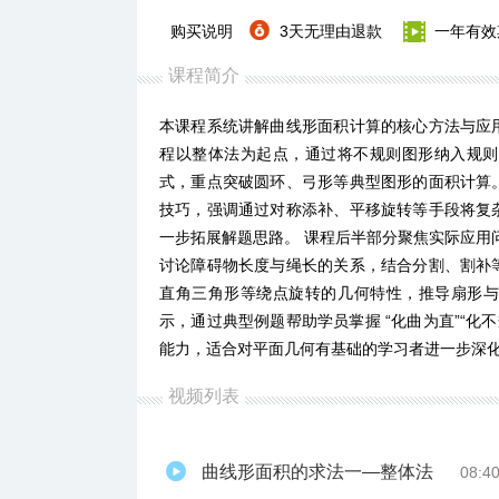
购买说明
3天无理由退款
一年有效
课程简介
本课程系统讲解曲线形面积计算的核心方法与应
程以整体法为起点，通过将不规则图形纳入规则图
式，重点突破圆环、弓形等典型图形的面积计算
技巧，强调通过对称添补、平移旋转等手段将复
一步拓展解题思路。 课程后半部分聚焦实际应用问
讨论障碍物长度与绳长的关系，结合分割、割补等
直角三角形等绕点旋转的几何特性，推导扇形
示，通过典型例题帮助学员掌握 “化曲为直”“化
能力，适合对平面几何有基础的学习者进一步深
视频列表
曲线形面积的求法一—整体法
08:4