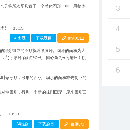
理也是将所求图形置于一个整体图形当中，用整体
3
4
面积
13:55
AI出题
下载题目
做题0/
12
5
间的部分组成的图形就叫做圆环。圆环的面积为大
；扇环的面积公式：圆心角为
的扇环面积
n
6
形叫做弓形；弓形的面积：扇形的面积减去剩下的
的对称图形，得到一个新的规则图形，原来图形面
法
10:50
AI出题
下载题目
做题0/
0