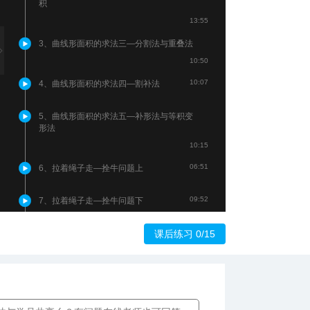
积
13:55
3、曲线形面积的求法三—分割法与重叠法
10:50
10:07
4、曲线形面积的求法四—割补法
5、曲线形面积的求法五—补形法与等积变
形法
10:15
06:51
6、拉着绳子走—拴牛问题上
09:52
7、拉着绳子走—拴牛问题下
09:58
8、转动的覆盖—旋转扫过面积问题
课后练习 0/15