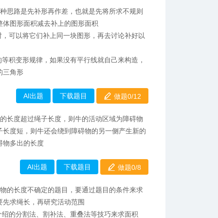
一种思路是先补形再作差，也就是先将所求不规则
整体图形面积减去补上的图形面积
时，可以将它们补上同一块图形，再去讨论补好以
的等积变形规律，如果没有平行线就自己来构造，
的三角形
AI出题
下载题目
做题0/
12
侧的长度超过绳子长度，则牛的活动区域为障碍物
子长度短，则牛还会绕到障碍物的另一侧产生新的
碍物多出的长度
AI出题
下载题目
做题0/
8
碍物的长度不确定的题目，要通过题目的条件来求
要先求绳长，再研究活动范围
介绍的分割法、割补法、重叠法等技巧来求面积