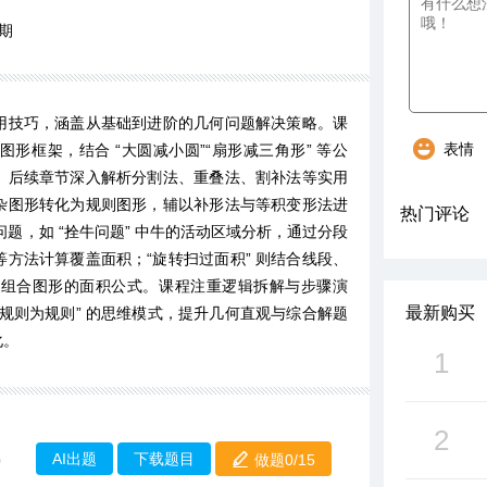
期
用技巧，涵盖从基础到进阶的几何问题解决策略。课
表情
形框架，结合 “大圆减小圆”“扇形减三角形” 等公
。后续章节深入解析分割法、重叠法、割补法等实用
杂图形转化为规则图形，辅以补形法与等积变形法进
热门评论
题，如 “拴牛问题” 中牛的活动区域分析，通过分段
方法计算覆盖面积；“旋转扫过面积” 则结合线段、
与组合图形的面积公式。课程注重逻辑拆解与步骤演
最新购买
不规则为规则” 的思维模式，提升几何直观与综合解题
化。
1
2
AI出题
下载题目
做题0/
15
0