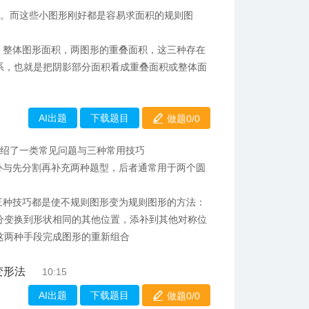
形。而这些小图形刚好都是容易求面积的规则图
，整体图形面积，两图形的重叠面积，这三种存在
系，也就是把阴影部分面积看成重叠面积或整体面
AI出题
下载题目
做题0/
0
7
介绍了一类常见问题与三种常用技巧
补与先分割再补充两种题型，后者通常用于两个圆
三种技巧都是使不规则图形变为规则图形的方法：
分变换到形状相同的其他位置，添补到其他对称位
这两种手段完成图形的重新组合
变形法
10:15
AI出题
下载题目
做题0/
0