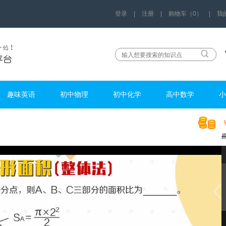
登录
|
注册
|
购物车（0）
|
我
趣味英语
初中物理
初中化学
高中数学
小
w12678