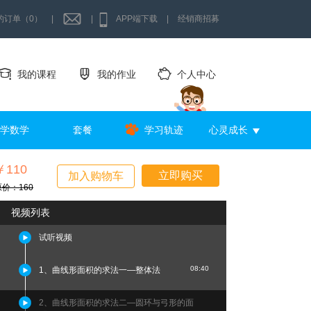
的订单（0）
|
|
APP端下载
|
经销商招募
我的课程
我的作业
个人中心
学数学
套餐
学习轨迹
心灵成长
￥110
立即购买
加入购物车
原价：160
视频列表
试听视频
08:40
1、曲线形面积的求法一—整体法
2、曲线形面积的求法二—圆环与弓形的面