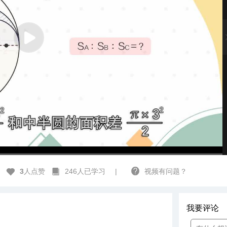
高清
1x
3
人点赞
246人已学习
|
视频有问题？
我要评论