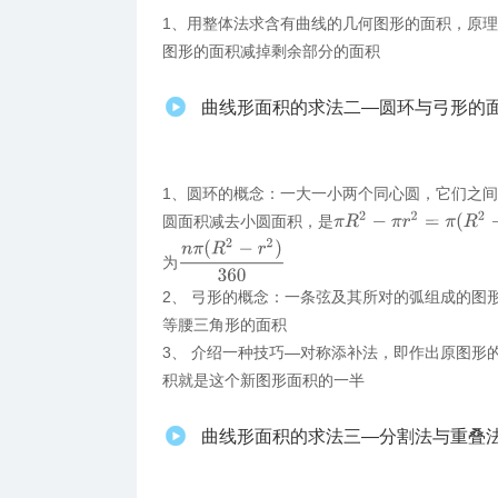
1、​用整体法求含有曲线的几何图形的面积，原
图形的面积减掉剩余部分的面积
曲线形面积的求法二—圆环与弓形的
1、圆环的概念：一大一小两个同心圆，它们之
π
R
2
−
π
r
2
=
π
(
R
2
−
r
2
)
圆面积减去小圆面积，是
n
π
(
R
2
−
r
2
)
360
为
2、 弓形的概念：一条弦及其所对的弧组成的图
等腰三角形的面积
3、 介绍一种技巧—对称添补法，即作出原图形
积就是这个新图形面积的一半
曲线形面积的求法三—分割法与重叠