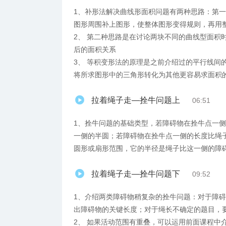
1、​补形法解决曲线形面积问题有两种思路：第
图形周围补上图形，使整体图形变得规则，再用
2、 第二种思路是在讨论两块不同的曲线型面积
后的面积关系
3、 等积变形法的原理是之前介绍过的平行线间
将所求图形中的三角形转化为其他更容易求面积
拉着绳子走—拴牛问题上
06:51
1、拴牛问题的基础类型，若障碍物在拴牛点一
一侧的半圆；若障碍物在拴牛点一侧的长度比绳
圆形或扇形范围，它的半径是绳子比这一侧的障
拉着绳子走—拴牛问题下
09:52
1、介绍两类障碍物稍复杂的拴牛问题：对于障
出障碍物的关键长度；对于绳长不确定的题目，
2、 如果活动范围有重叠，可以运用前面课程中