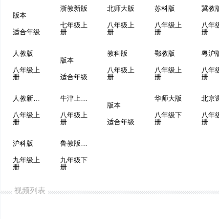
浙教新版
北师大版
苏科版
冀教
版本
七年级上
八年级上
八年级上
八年
适合年级
册
册
册
册
人教版
教科版
鄂教版
粤沪
版本
八年级上
八年级上
八年级上
八年
册
适合年级
册
册
册
人教新课标
牛津上海版
华师大版
版本
八年级上
八年级上
八年级下
八年
册
册
适合年级
册
册
沪科版
鲁教版（五四制）
九年级上
九年级下
册
册
视频列表