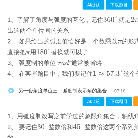
AI出题
下载题目
360
°
1、了解了角度与弧度的互化，记住
就是
2
π
出这两个单位间的关系
2、 如果给出的弧度值恰好是一个数乘以
的形
π
180
°
直接把
用
替换就可以了
π
3、 弧度制的单位“
”通常被省略
r
a
d
1
≈
57.3
°
4、 在某些题目中，我们要记住
这个
另一套角度单位三—弧度制表示角的集合
07:16
AI出题
下载题目
1、用弧度制改写之前学过的象限角集合，轴线
30
°
45
°
2、 要记住
整数倍和
整数倍这两个系列
数