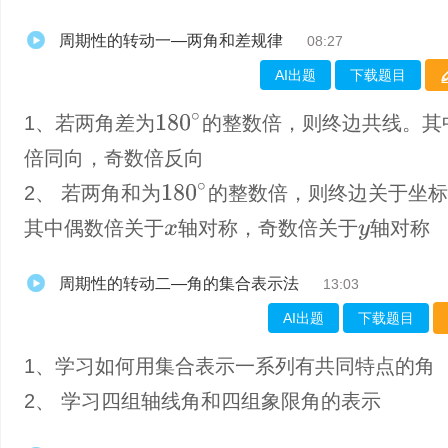
周期性的转动一—两角和差规律
08:27
AI出题
下载题目
180
∘
1、若两角差为
的整数倍，则终边共线。其
倍同向，奇数倍反向
180
∘
2、 若两角和为
的整数倍，则终边关于坐
其中偶数倍关于
轴对称，奇数倍关于
轴对称
x
y
周期性的转动二—角的集合表示法
13:03
AI出题
下载题目
1、学习如何用集合表示一系列有共同特点的角
2、 学习四组轴线角和四组象限角的表示