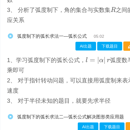
3、 分析了弧度制下，角的集合与实数集
之间
R
应关系
弧度制下的弧长求法一—弧长公式
05:02
AI出题
下载题目
l
=
|
α
|
r
1、学习弧度制下的弧长公式，
弧度数
乘即可
2、 对于指针转动问题，可以直接用弧度制来表
速度
3、 对于半径未知的题目，就要先求半径
弧度制下的弧长求法二—弧长公式解决图形类应用题
AI出题
下载题目