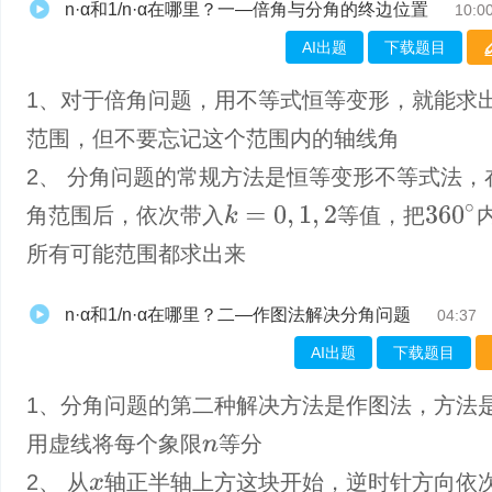
n·α和1/n·α在哪里？一—倍角与分角的终边位置
10:0
AI出题
下载题目
1、对于倍角问题，用不等式恒等变形，就能求
范围，但不要忘记这个范围内的轴线角
2、 分角问题的常规方法是恒等变形不等式法，
360
∘
角范围后，依次带入
等值，把
k
=
0
,
1
,
2
所有可能范围都求出来
n·α和1/n·α在哪里？二—作图法解决分角问题
04:37
AI出题
下载题目
1、​分角问题的第二种解决方法是作图法，方法
用虚线将每个象限
等分
n
2、 从
轴正半轴上方这块开始，逆时针方向依
x