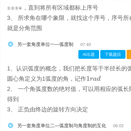
，直到将所有区域都标上序号
①
②
③
④
①
②
③
④
3、 所求角在哪个象限，就找这个序号，序号所
就是分角范围
另一套角度单位一—弧度制
07:40
AI出题
下载题目
1、认识弧度的概念，我们把长度等于半径长的
圆心角定义为1弧度的角，记作
1
r
a
d
2、 一个角弧度数的绝对值，可以用相应的弧长
得到
3、 正负由终边的旋转方向决定
另一套角度单位二—弧度制与角度制的互化
06:02