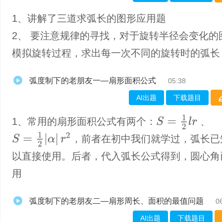
1、讲解了三道求弧长的图形应用题
2、 要注意规律的寻找，对于旋转半径会变化的
模拟旋转过程，求出每一次不同的旋转时的弧长
弧度制下的老朋友一—扇形面积公式
05:38
AI出题
下载题目
S
=
1
2
l
r
1、常用的扇形面积公式有两个：
、
S
=
1
2
|
α
|
r
2
，前者在初中我们就学过，弧长已
以直接使用。后者，代入弧长公式得到，圆心角
用
弧度制下的老朋友二—扇形周长、面积的最值问题
0
AI出题
下载题目