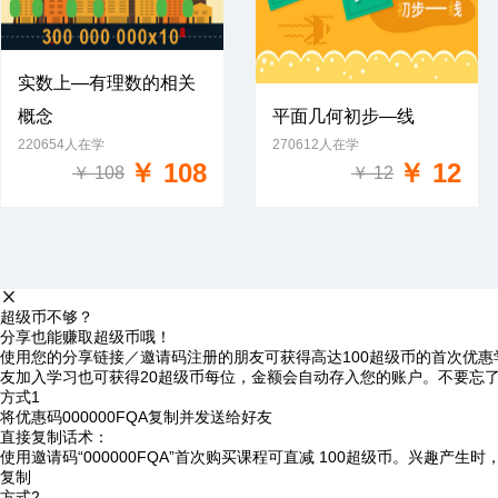
实数上—有理数的相关
概念
平面几何初步—线
免费试学
220654人在学
270612人在学
免费试学
￥ 108
￥ 12
￥ 108
￥ 12
超级币不够？
分享也能赚取超级币哦！
使用您的分享链接／邀请码注册的朋友可获得高达100超级币的首次优惠
友加入学习也可获得20超级币每位，金额会自动存入您的账户。不要忘
方式1
将优惠码
000000FQA
复制并发送给好友
直接复制话术：
使用邀请码“000000FQA”首次购买课程可直减 100超级币。兴趣产生
复制
方式2