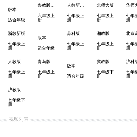
鲁教版（五四制）
人教新课程
北师大版
华师
版本
六年级上
七年级上
七年级上
七年
适合年级
册
册
册
册
浙教新版
苏科版
湘教版
版本
七年级上
七年级上
七年级上
七年
册
适合年级
册
册
册
人教版（五四制）
青岛版
冀教版
沪科
版本
七年级上
七年级上
七年级下
七年
册
册
适合年级
册
册
沪教版
七年级下
册
视频列表