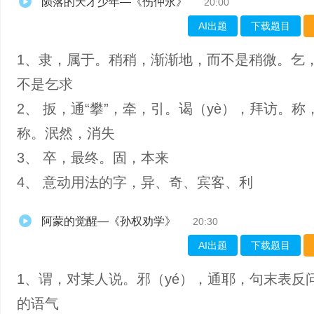
陨落的天才少年—《伤仲永》
20:00
AI出题
下载题目
1、隶，属于。稍稍，渐渐地，而不是稍微。乞
不是乞求
2、 扳，通“攀”，牵，引。谒（yè），拜访。称，
称。泯然，消失
3、 卒，最终。固，本来
4、 意动用法的字，异、奇、宾客、利
阿蒙的觉醒—《孙权劝学》
20:30
AI出题
下载题目
1、谓，对某人说。邪（yé），通耶，句末表反
的语气