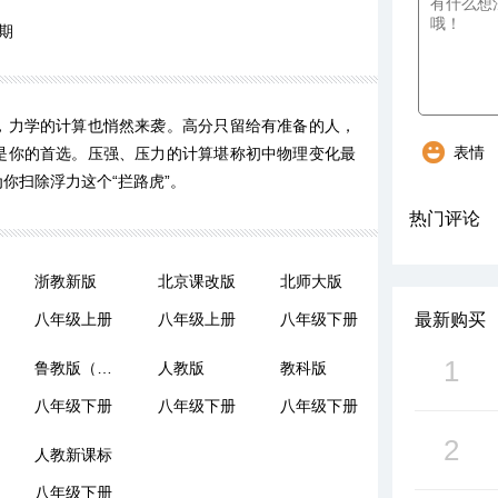
期
，力学的计算也悄然来袭。高分只留给有准备的人，
表情
是你的首选。压强、压力的计算堪称初中物理变化最
你扫除浮力这个“拦路虎”。
热门评论
浙教新版
北京课改版
北师大版
八年级上册
八年级上册
八年级下册
最新购买
1
鲁教版（五四制）
人教版
教科版
八年级下册
八年级下册
八年级下册
2
人教新课标
八年级下册