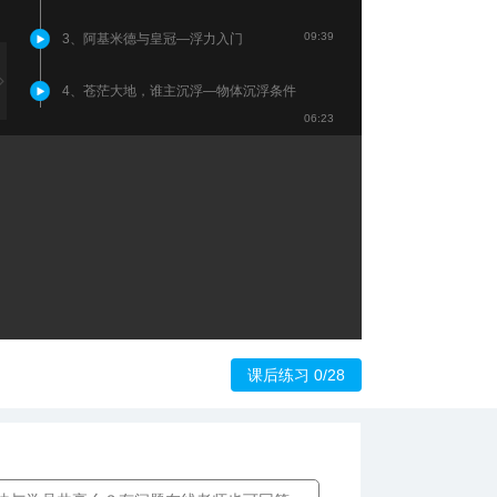
09:39
3、阿基米德与皇冠—浮力入门
4、苍茫大地，谁主沉浮—物体沉浮条件
06:23
课后练习 0/28