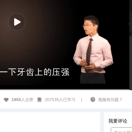
高清
1x
1955
人点赞
207539人已学习
|
视频有问题？
我要评论