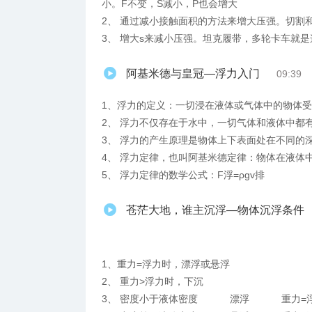
小。F不变，S减小，P也会增大
2、 通过减小接触面积的方法来增大压强。切割
3、 增大s来减小压强。坦克履带，多轮卡车就
阿基米德与皇冠—浮力入门
09:39
1、浮力的定义：一切浸在液体或气体中的物体
2、 浮力不仅存在于水中，一切气体和液体中都
3、 浮力的产生原理是物体上下表面处在不同的
4、 浮力定律，也叫阿基米德定律：物体在液体
5、 浮力定律的数学公式：F浮=ρgv排
苍茫大地，谁主沉浮—物体沉浮条件
1、重力=浮力时，漂浮或悬浮
2、 重力>浮力时，下沉
3、 密度小于液体密度 漂浮 重力=