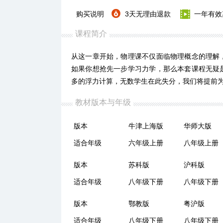
购买说明
3天无理由退款
一年有效
课程简介
从这一章开始，物理课不仅面临物理概念的理解
如果你想抢先一步学习力学，那么本套课程无疑
多的浮力计算，无数学生在此失分，我们将提前为
教材版本与年级
版本
牛津上海版
华师大版
适合年级
六年级上册
八年级上册
版本
苏科版
沪科版
适合年级
八年级下册
八年级下册
版本
鄂教版
粤沪版
适合年级
八年级下册
八年级下册