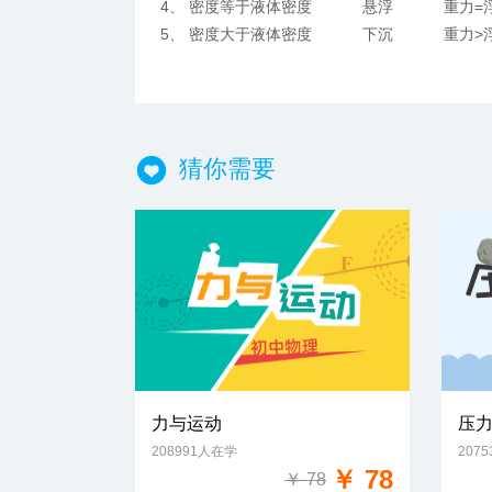
4、 密度等于液体密度 悬浮 重力=
5、 密度大于液体密度 下沉 重力>
猜你需要
力与运动
压
208991人在学
207
免费试学
￥ 78
￥ 78