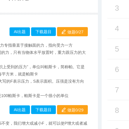
3
4
AI出题
下载题目
做题0/
27
压力专指垂直于接触面的力，指向受力一方
5
同的力，只有当物体水平放置时，重力跟压力的大
面积上受到的压力”，单位叫帕斯卡，简称帕。它是
6
每平方米，就是帕斯卡
强，大写的F表示压力，S表示面积。压强是没有方向
7
是100帕斯卡，帕斯卡是一个很小的单位
8
AI出题
下载题目
做题0/
29
果S不变，我们增大或减小F，就可以使P增大或者减