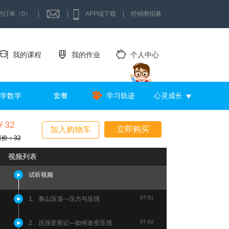
的订单（0）
|
|
APP端下载
|
经销商招募
我的课程
我的作业
个人中心
学数学
套餐
学习轨迹
心灵成长
￥32
立即购买
加入购物车
原价：32
视频列表
试听视频
07:51
1、泰山压顶—压力与压强
07:02
2、压强变形记—如何改变压强