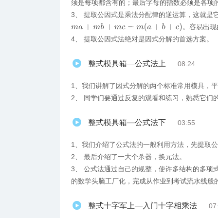
须是每项都含有的；最后字母的指数必须是各项
3、 提取公因式是乘法分配律的逆运算，这就是
m
a
+
m
b
+
m
c
=
m
(
a
+
b
+
c
)
。容易出现
4、 提取公因式法绝对是因式分解的首选方案。
整式模具箱—公式法上
08:24
1、我们讲解了因式分解的两个标准常用模具，
2、 同学们要通过反复的观看和练习，熟悉它们
整式模具箱—公式法下
03:55
1、我们介绍了公式法的一般利用方法，先提取
2、 最后介绍了一大个杀器，换元法。
3、 公式法通过自己的规整，使许多结构的多项
的数学头脑工厂化，完成从作业到考试流水线般
整式十字军上—入门十字相乘法
07