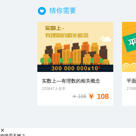
猜你需要
实数上—有理数的相关概念
平
220647人在学
270
免费试学
￥ 108
￥ 108
超级币不够？