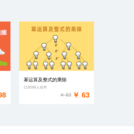
幂运算及整式的乘除
219599人在学
免费试学
98
￥ 63
￥ 63