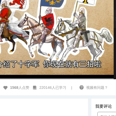
高清
1x
1568
人点赞
220146人已学习
|
视频有问题？
我要评论