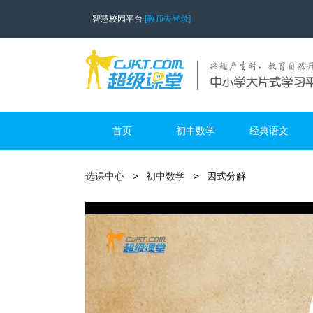
智慧校园平台
[教师去登录]
首页
初中数学
经典语文
选课中心
初中数学
因式分解
k12678