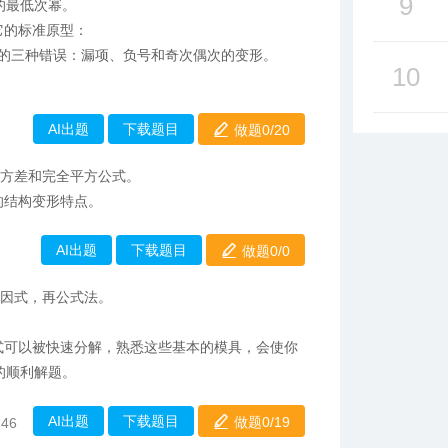
9
的最低次幂。
它的标准原型：
的三种错误：漏项、负号和奇次偶次的变形。
10
AI出题
下载题目
做题0/
20
平方差和完全平方公式。
的结构变形特点。
AI出题
下载题目
做题0/
0
公因式，再公式法。
式可以被快速分解，熟悉这些基本的模具，会使你
的顺利解题。
AI出题
下载题目
做题0/
19
:46