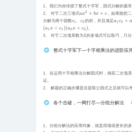
1、我们为你传授了整式十字军，因式分解的最
a
x
2
+
b
x
+
c
2、 对于二次三项式
，如果能把二
分解为两个因数
、
的积，并且满足
a
1
c
2
+
a
2
c
1
c
2
(
a
1
x
+
c
1
)
(
a
2
x
+
c
2
)
。
3、 对于二次项系数为
的多项式可以取巧，只分
1
整式十字军下—十字相乘法的进阶应
1、在运用十字相乘法分解因式时，倘若二次项
证。
2、 解题的正确步骤是在提取公因式之后就可以
各个击破，一网打尽—分组分解法
1、分组分解法的应用对象，就是四项或更长的