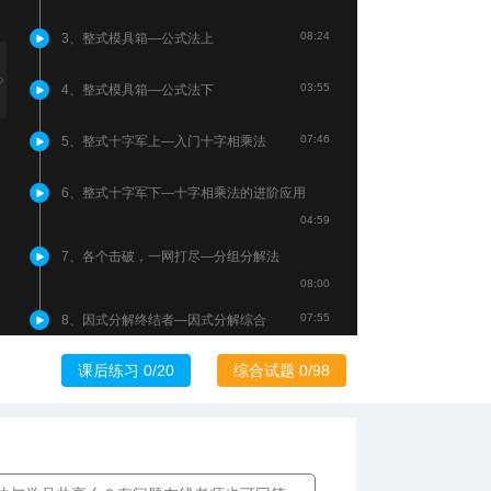
08:24
3、整式模具箱—公式法上
03:55
4、整式模具箱—公式法下
07:46
5、整式十字军上—入门十字相乘法
6、整式十字军下—十字相乘法的进阶应用
04:59
7、各个击破，一网打尽—分组分解法
08:00
07:55
8、因式分解终结者—因式分解综合
课后练习 0/20
综合试题 0/98