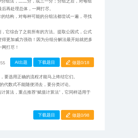
种分组法，二二分，或三一分；分组之后，对每组
最后再处理总体，一网打尽。
方的结构，对每种可能的分组法都尝试一遍，寻找
剂，它综合了之前所有的方法。提取公因式，公式
变得更加威力强劲！因为分组分解法最开始就把多
一网打尽！
AI出题
下载题目
做题0/
18
:55
解，要选用正确的流程才能马上终结它们。
的代数式不能随便消去，要分类讨论。
值计算法，重点推荐“赋值计算法”，它同样适用于
下载题目
做题0/98