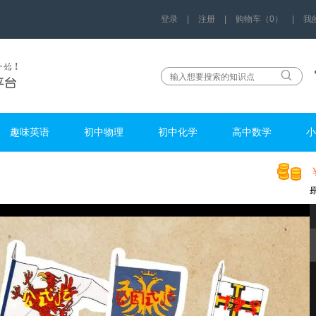
登录
|
注册
|
购物车（0）
|
我
趣味英语
初中物理
初中化学
高中数学
小