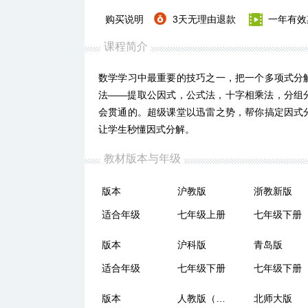
购买说明
3天无理由退款
一年有效
课程简介
数学学习中最重要的技巧之一，把一个多项式分
法——提取公因式，公式法，十字相乘法，分组
会贯通的。超级课堂以迅雷之势，帮你搞定因式
让学生秒懂因式分解。
教材版本与年级
版本
沪教版
浙教新版
适合年级
七年级上册
七年级下册
版本
沪科版
青岛版
适合年级
七年级下册
七年级下册
版本
人教版（五四制）
北师大版