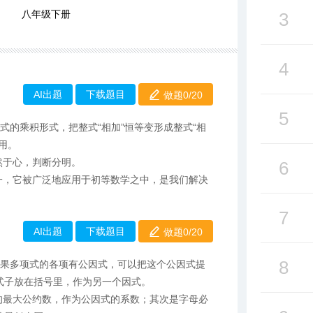
八年级下册
3
4
AI出题
下载题目
做题0/
20
5
式的乘积形式，把整式“相加”恒等变形成整式“相
用。
然于心，判断分明。
6
一，它被广泛地应用于初等数学之中，是我们解决
7
AI出题
下载题目
做题0/
20
8
如果多项式的各项有公因式，可以把这个公因式提
式子放在括号里，作为另一个因式。
的最大公约数，作为公因式的系数；其次是字母必