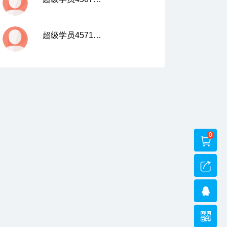
超级学员4571183
0