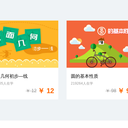
面几何初步—线
圆的基本性质
605人在学
219264人在学
免费试学
免费试学
￥ 12
￥ 
￥ 12
￥ 98