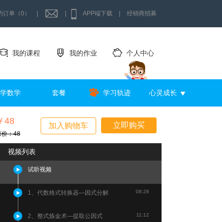
的订单（0）
|
|
APP端下载
|
经销商招募
我的课程
我的作业
个人中心
学数学
套餐
学习轨迹
心灵成长
￥48
立即购买
加入购物车
原价：48
视频列表
试听视频
08:28
1、代数格式转换器—因式分解
11:12
2、整式炼金术—提取公因式