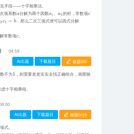
常见手段——十字相乘法。
次项系数
分解为两个因数
、
的积，常数项
a
a
1
a
2
c
，那么二次三项式便可以因式分解
c
1
=
b
解常数项
。
c
用
04:59
AI出题
下载题目
做题0/
0
系数不为
，则需要老老实实去找正确组合，画图验
1
考虑十字相乘啦。
08:00
AI出题
下载题目
做题0/
19
多项式。