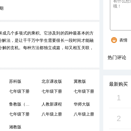
期
解成几个多项式的乘积。它涉及到的四种最基本的方
表情
分解法，是让千千万中学生需要很长一段时间才能融
分解的玄机。每种方法都独立成篇，却又相互关联，
热门评论
苏科版
北京课改版
冀教版
最新购买
七年级下册
七年级下册
七年级下册
1
鲁教版（五四制）
人教新课程
华师大版
七年级下册
八年级上册
八年级上册
2
湘教版