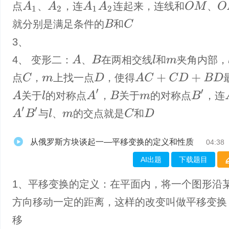
O
M
O
N
A
1
A
2
A
1
A
2
点
、
，连
连起来，连线和
、
C
就分别是满足条件的
和
B
3、
A
4、 变形二：
、
在两相交线
和
夹角内部，
B
l
m
C
A
C
+
C
D
+
B
D
点
，
上找一点
，使得
D
m
A
′
B
′
A
关于
的对称点
，
关于
的对称点
，连
l
B
m
A
′
B
′
C
与
、
的交点就是
和
l
D
m
从俄罗斯方块谈起一—平移变换的定义和性质
04:38
AI出题
下载题目
1、平移变换的定义：在平面内，将一个图形沿
方向移动一定的距离，这样的改变叫做平移变换
移