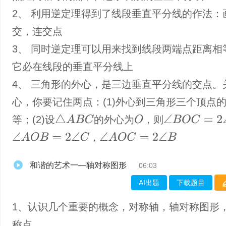
2、 利用逆定理得到了线段垂直平分线的作法：
交，连交点
3、 同时逆定理可以用来找到线段两端点距离相
它必在线段的垂直平分线上
4、 三角形的外心，是三边垂直平分线的交点。
心，你要记住两点：(1)外心到三角形三个顶点
△
A
B
C
O
∠
B
O
C
=
2
∠
A
等；(2)设
的外心为
，则
∠
A
O
B
=
2
∠
C
∠
A
O
C
=
2
∠
B
，
和谐的艺术一—轴对称图形
06:03
AI出题
下载题目
1、认识几个重要的概念，对称轴，轴对称图形
称点