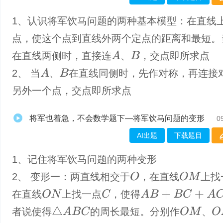
1、认识将军饮马问题的两种基本模型：在直线
点，使这个点到直线外两个定点的距离和最短。
A
在直线两侧时，直接连
、
，交点即所求点
B
A
2、 当
、
在直线同侧时，先作对称，再连接
B
另外一个点，交点即所求点
将军也着急，不会数学题下—将军饮马问题的变形
0
AI出题
下载题目
1、​记住将军饮马问题的两种变形
O
O
M
2、 变形一：两直线相交于
，在直线
上找
O
N
C
A
B
+
B
C
+
A
C
在直线
上找一点
，使得
△
A
B
C
O
M
O
N
者说使得
的周长最短。分别作
、