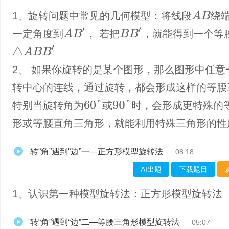
A
B
1、旋转问题中常见的几何模型：将线段
绕
A
B
′
B
B
′
一定角度到
， 若把
，就能得到一个等
△
A
B
B
′
2、 如果你旋转的是某个图形，那么图形中任意
转中心的连线，通过旋转，都会形成这样的等腰
60
°
90
°
特别当旋转角为
或
时，会形成更特殊的
形或等腰直角三角形，就能利用特殊三角形的性
转“角”遇到“边”一—正方形模型旋转法
08:18
AI出题
下载题目
1、认识第一种模型旋转法：正方形模型旋转法
转“角”遇到“边”二—等腰三角形模型旋转法
05:07