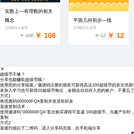
实数上—有理数的相关
概念
平面几何初步—线
免费试学
220654人在学
270612人在学
免费试学
￥ 108
￥ 12
￥ 108
￥ 12
超级币不够？
分享也能赚取超级币哦！
使用您的分享链接／邀请码注册的朋友可获得高达100超级币的首次优惠
友加入学习也可获得20超级币每位，金额会自动存入您的账户。不要忘
方式1
将优惠码
000000FQA
复制并发送给好友
直接复制话术：
使用邀请码“000000FQA”首次购买课程可直减 100超级币。兴趣产生
复制
方式2
直接扫描以下二维码，进入分享码页面，在手机端分享