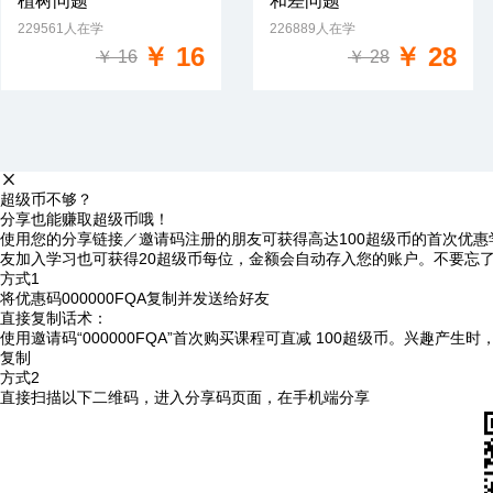
植树问题
和差问题
229561人在学
226889人在学
免费试学
免费试学
￥ 16
￥ 28
￥ 16
￥ 28
超级币不够？
分享也能赚取超级币哦！
使用您的分享链接／邀请码注册的朋友可获得高达100超级币的首次优惠
友加入学习也可获得20超级币每位，金额会自动存入您的账户。不要忘
方式1
将优惠码
000000FQA
复制并发送给好友
直接复制话术：
使用邀请码“000000FQA”首次购买课程可直减 100超级币。兴趣产生
复制
方式2
直接扫描以下二维码，进入分享码页面，在手机端分享